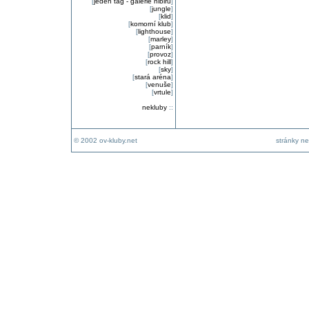
[
jeden tag - galerie nibiru
]
[
jungle
]
[
klid
]
[
komorní klub
]
[
lighthouse
]
[
marley
]
[
parník
]
[
provoz
]
[
rock hill
]
[
sky
]
[
stará aréna
]
[
venuše
]
[
vrtule
]
nekluby
::
© 2002 ov-kluby.net
stránky ne