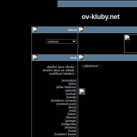
ov-kluby.net
město
klub
<
předchozí
::
dnešní akce všude
::
dnešní akce ve městě
::
rozšířené hledání
::
[
acoustica
]
[
áčko
]
[
áčko hladnov
]
[
atlantik
]
[
barbar
]
[
barrák
]
[
bumbum comedy
]
[
centrum pant
]
[
dock
]
[
etáž
]
[
fabric
]
[
fiducia
]
[
garage
]
[
heligonka
]
[
hlubina
]
[
hobit
]
[
hudební bazar
]