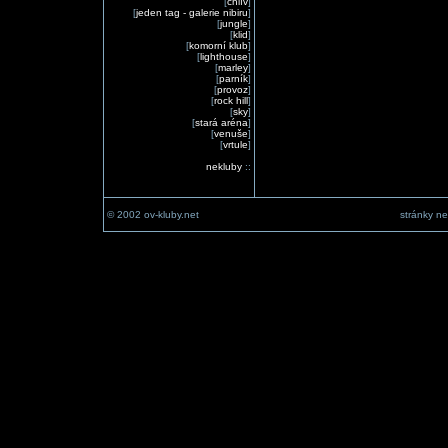
[
chlív
]
[
jeden tag - galerie nibiru
]
[
jungle
]
[
klid
]
[
komorní klub
]
[
lighthouse
]
[
marley
]
[
parník
]
[
provoz
]
[
rock hill
]
[
sky
]
[
stará aréna
]
[
venuše
]
[
vrtule
]
nekluby
::
© 2002 ov-kluby.net
stránky ne