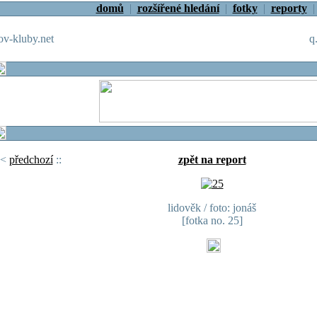
domů
|
rozšířené hledání
|
fotky
|
reporty
v-kluby.net
q
<
předchozí
::
zpět na report
lidověk / foto: jonáš
[fotka no. 25]