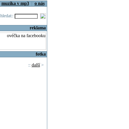
|
muzika v mp3
|
o nás
.hledat::
reklama
fotka
::
další
>