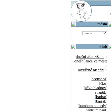
o
město
klub
dnešní akce všude
::
dnešní akce ve městě
::
rozšířené hledání
::
[
acoustica
]
[
áčko
]
[
áčko hladnov
]
[
atlantik
]
[
barbar
]
[
barrák
]
[
bumbum comedy
]
[
centrum pant
]