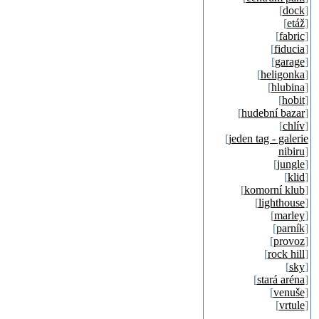
[
dock
]
[
etáž
]
[
fabric
]
[
fiducia
]
[
garage
]
[
heligonka
]
[
hlubina
]
[
hobit
]
[
hudební bazar
]
[
chlív
]
[
jeden tag - galerie
nibiru
]
[
jungle
]
[
klid
]
[
komorní klub
]
[
lighthouse
]
[
marley
]
[
parník
]
[
provoz
]
[
rock hill
]
[
sky
]
[
stará aréna
]
[
venuše
]
[
vrtule
]