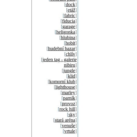
[
dock
]
[
etáž
]
[
fabric
]
[
fiducia
]
[
garage
]
[
heligonka
]
[
hlubina
]
[
hobit
]
[
hudební bazar
]
[
chlív
]
[
jeden tag - galerie
nibiru
]
[
jungle
]
[
klid
]
[
komorní klub
]
[
lighthouse
]
[
marley
]
[
parník
]
[
provoz
]
[
rock hill
]
[
sky
]
[
stará aréna
]
[
venuše
]
[
vrtule
]