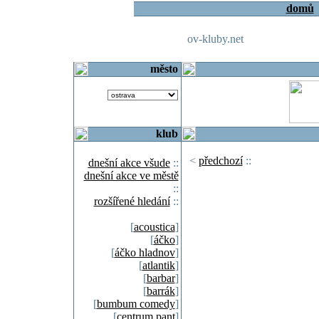
domů
ov-kluby.net
město
klub
<
předchozí
::
dnešní akce všude
::
dnešní akce ve městě
::
rozšířené hledání
::
[
acoustica
]
[
áčko
]
[
áčko hladnov
]
[
atlantik
]
[
barbar
]
[
barrák
]
[
bumbum comedy
]
[
centrum pant
]