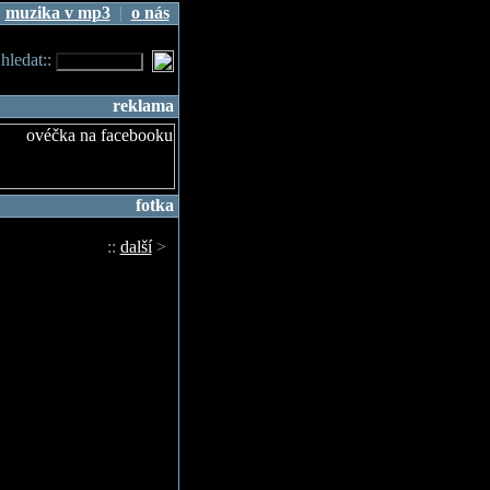
|
muzika v mp3
|
o nás
.hledat::
reklama
fotka
::
další
>