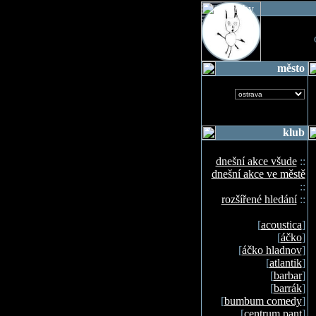
o
město
klub
dnešní akce všude
::
dnešní akce ve městě
::
rozšířené hledání
::
[
acoustica
]
[
áčko
]
[
áčko hladnov
]
[
atlantik
]
[
barbar
]
[
barrák
]
[
bumbum comedy
]
[
centrum pant
]