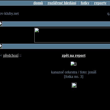
domů
|
rozšířené hledání
|
fotky
|
reporty
v-kluby.net
q
<
předchozí
::
zpět na report
kanazoé orkestra / foto: jonáš
[fotka no. 3]