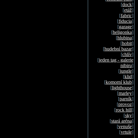
[
dock
]
[
etáž
]
[
fabric
]
[
fiducia
]
[
garage
]
[
heligonka
]
[
hlubina
]
[
hobit
]
[
hudební bazar
]
[
chlív
]
[
jeden tag - galerie
nibiru
]
[
jungle
]
[
klid
]
[
komorní klub
]
[
lighthouse
]
[
marley
]
[
parník
]
[
provoz
]
[
rock hill
]
[
sky
]
[
stará aréna
]
[
venuše
]
[
vrtule
]