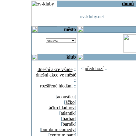
domů
ov-kluby.net
město
klub
<
předchozí
::
dnešní akce všude
::
dnešní akce ve městě
::
rozšířené hledání
::
[
acoustica
]
[
áčko
]
[
áčko hladnov
]
[
atlantik
]
[
barbar
]
[
barrák
]
[
bumbum comedy
]
[
centrum pant
]