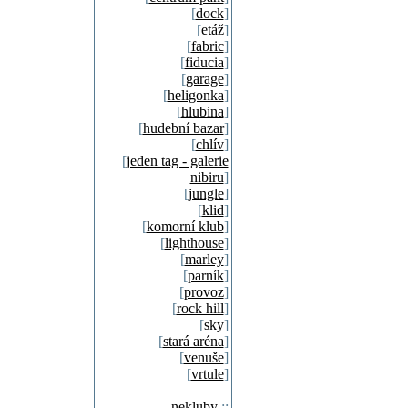
[
dock
]
[
etáž
]
[
fabric
]
[
fiducia
]
[
garage
]
[
heligonka
]
[
hlubina
]
[
hudební bazar
]
[
chlív
]
[
jeden tag - galerie
nibiru
]
[
jungle
]
[
klid
]
[
komorní klub
]
[
lighthouse
]
[
marley
]
[
parník
]
[
provoz
]
[
rock hill
]
[
sky
]
[
stará aréna
]
[
venuše
]
[
vrtule
]
nekluby
::