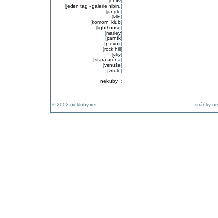
[
chlív
]
[
jeden tag - galerie nibiru
]
[
jungle
]
[
klid
]
[
komorní klub
]
[
lighthouse
]
[
marley
]
[
parník
]
[
provoz
]
[
rock hill
]
[
sky
]
[
stará aréna
]
[
venuše
]
[
vrtule
]
nekluby
::
© 2002 ov-kluby.net
stránky ne