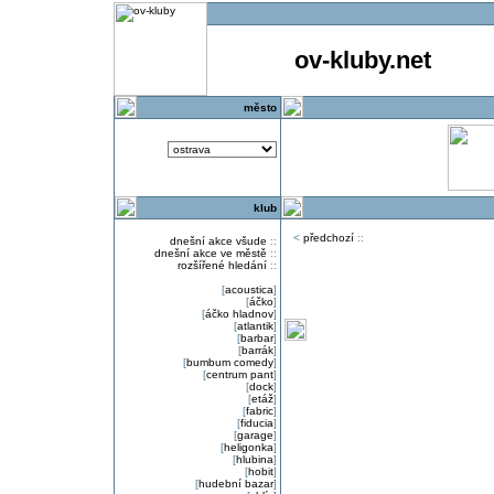
ov-kluby.net
město
klub
<
předchozí
::
dnešní akce všude
::
dnešní akce ve městě
::
rozšířené hledání
::
[
acoustica
]
[
áčko
]
[
áčko hladnov
]
[
atlantik
]
[
barbar
]
[
barrák
]
[
bumbum comedy
]
[
centrum pant
]
[
dock
]
[
etáž
]
[
fabric
]
[
fiducia
]
[
garage
]
[
heligonka
]
[
hlubina
]
[
hobit
]
[
hudební bazar
]