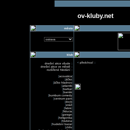
ov-kluby.net
město
klub
<
předchozí
::
dnešní akce všude
::
dnešní akce ve městě
::
rozšířené hledání
::
[
acoustica
]
[
áčko
]
[
áčko hladnov
]
[
atlantik
]
[
barbar
]
[
barrák
]
[
bumbum comedy
]
[
centrum pant
]
[
dock
]
[
etáž
]
[
fabric
]
[
fiducia
]
[
garage
]
[
heligonka
]
[
hlubina
]
[
hudební bazar
]
[
chlív
]