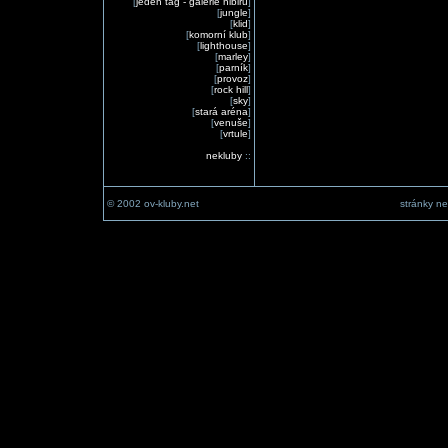
[
jeden tag - galerie nibiru
]
[
jungle
]
[
klid
]
[
komorní klub
]
[
lighthouse
]
[
marley
]
[
parník
]
[
provoz
]
[
rock hill
]
[
sky
]
[
stará aréna
]
[
venuše
]
[
vrtule
]
nekluby
::
© 2002 ov-kluby.net
stránky ne