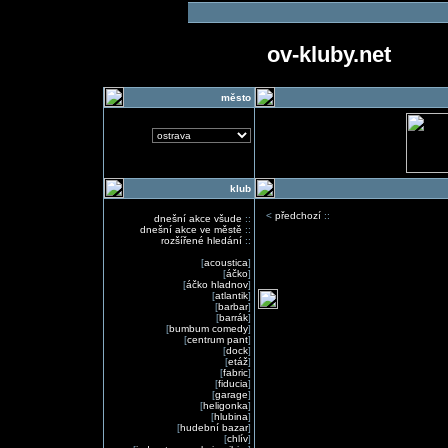
ov-kluby.net
město
klub
<
předchozí
::
dnešní akce všude
::
dnešní akce ve městě
::
rozšířené hledání
::
[
acoustica
]
[
áčko
]
[
áčko hladnov
]
[
atlantik
]
[
barbar
]
[
barrák
]
[
bumbum comedy
]
[
centrum pant
]
[
dock
]
[
etáž
]
[
fabric
]
[
fiducia
]
[
garage
]
[
heligonka
]
[
hlubina
]
[
hudební bazar
]
[
chlív
]