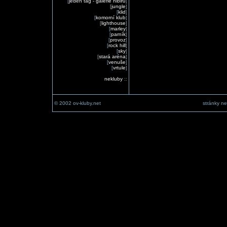
[
jeden tag - galerie nibiru
]
[
jungle
]
[
klid
]
[
komorní klub
]
[
lighthouse
]
[
marley
]
[
parník
]
[
provoz
]
[
rock hill
]
[
sky
]
[
stará aréna
]
[
venuše
]
[
vrtule
]
nekluby
::
© 2002 ov-kluby.net
stránky ne