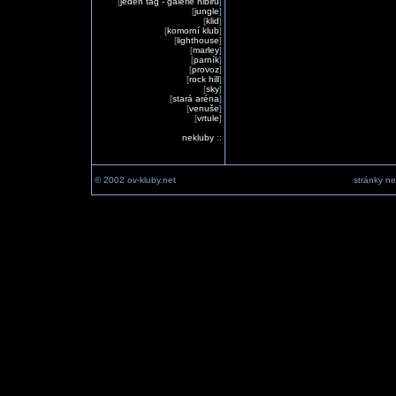
[
jeden tag - galerie nibiru
]
[
jungle
]
[
klid
]
[
komorní klub
]
[
lighthouse
]
[
marley
]
[
parník
]
[
provoz
]
[
rock hill
]
[
sky
]
[
stará aréna
]
[
venuše
]
[
vrtule
]
nekluby
::
© 2002 ov-kluby.net
stránky ne