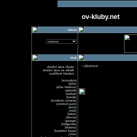
ov-kluby.net
město
klub
<
předchozí
::
dnešní akce všude
::
dnešní akce ve městě
::
rozšířené hledání
::
[
acoustica
]
[
áčko
]
[
áčko hladnov
]
[
atlantik
]
[
barbar
]
[
barrák
]
[
bumbum comedy
]
[
centrum pant
]
[
dock
]
[
etáž
]
[
fabric
]
[
fiducia
]
[
garage
]
[
heligonka
]
[
hlubina
]
[
hudební bazar
]
[
chlív
]