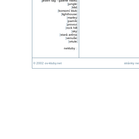
[
jeden tag - galerie nibiru
]
[
jungle
]
[
klid
]
[
komorní klub
]
[
lighthouse
]
[
marley
]
[
parník
]
[
provoz
]
[
rock hill
]
[
sky
]
[
stará aréna
]
[
venuše
]
[
vrtule
]
nekluby
::
© 2002 ov-kluby.net
stránky ne