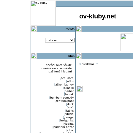
ov-kluby.net
město
klub
<
předchozí
::
dnešní akce všude
::
dnešní akce ve městě
::
rozšířené hledání
::
[
acoustica
]
[
áčko
]
[
áčko hladnov
]
[
atlantik
]
[
barbar
]
[
barrák
]
[
bumbum comedy
]
[
centrum pant
]
[
dock
]
[
etáž
]
[
fabric
]
[
fiducia
]
[
garage
]
[
heligonka
]
[
hlubina
]
[
hudební bazar
]
[
chlív
]