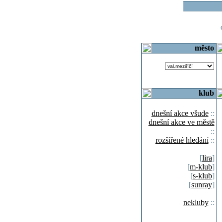
o
město
klub
dnešní akce všude
::
dnešní akce ve městě
::
rozšířené hledání
::
[
lira
]
[
m-klub
]
[
s-klub
]
[
sunray
]
nekluby
::