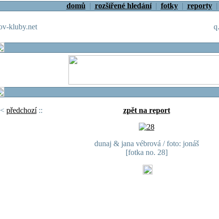
domů
|
rozšířené hledání
|
fotky
|
reporty
v-kluby.net
q
<
předchozí
::
zpět na report
dunaj & jana vébrová / foto: jonáš
[fotka no. 28]