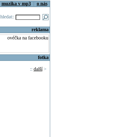
|
muzika v mp3
|
o nás
.hledat::
reklama
fotka
::
další
>