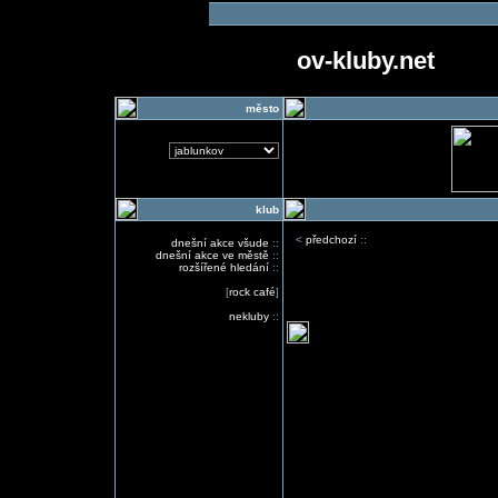
ov-kluby.net
město
klub
<
předchozí
::
dnešní akce všude
::
dnešní akce ve městě
::
rozšířené hledání
::
[
rock café
]
nekluby
::