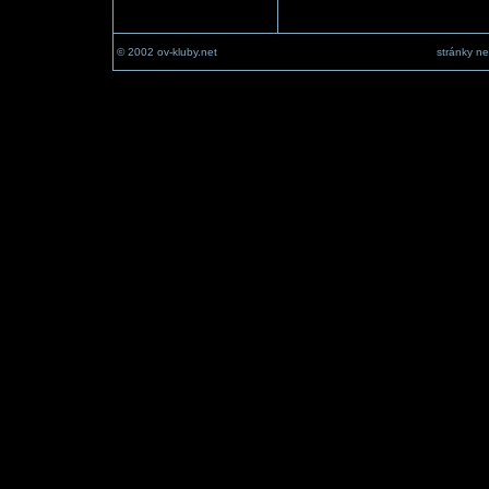
© 2002 ov-kluby.net
stránky ne