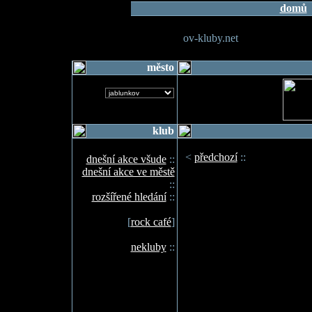
domů
ov-kluby.net
město
klub
<
předchozí
::
dnešní akce všude
::
dnešní akce ve městě
::
rozšířené hledání
::
[
rock café
]
nekluby
::