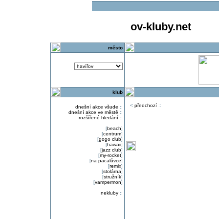
ov-kluby.net
město
klub
<
předchozí
::
dnešní akce všude
::
dnešní akce ve městě
::
rozšířené hledání
::
[
beach
]
[
centrum
]
[
gogo club
]
[
hawaii
]
[
jazz club
]
[
my-rocket
]
[
na pacalůvce
]
[
remix
]
[
stolárna
]
[
stružník
]
[
vampermon
]
nekluby
::