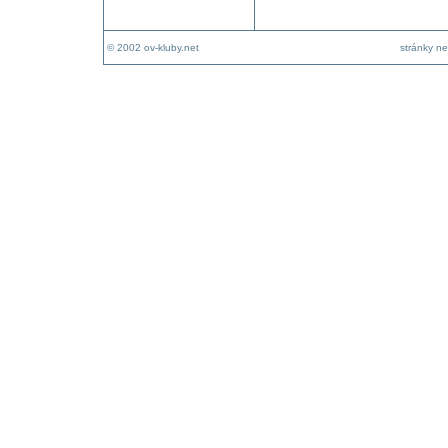
© 2002 ov-kluby.net
stránky ne