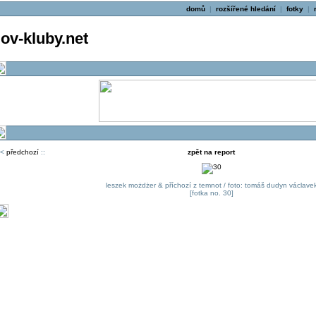
domů
|
rozšířené hledání
|
fotky
|
v-kluby.net
<
předchozí
::
zpět na report
leszek możdżer & příchozí z temnot / foto: tomáš dudyn václave
[fotka no. 30]