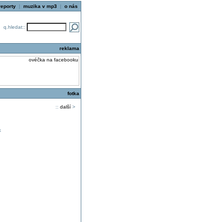
reporty
|
muzika v mp3
|
o nás
q.hledat::
reklama
fotka
::
další
>
k