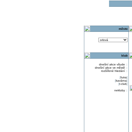
o
město
klub
dnešní akce všude
::
dnešní akce ve městě
::
rozšířené hledání
::
[
futra
]
[
kavárna
]
[
t-club
]
nekluby
::