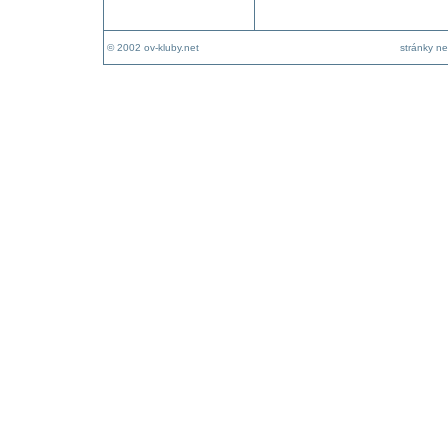
© 2002 ov-kluby.net
stránky ne