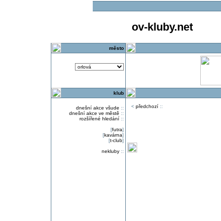
ov-kluby.net
město
klub
<
předchozí
::
dnešní akce všude
::
dnešní akce ve městě
::
rozšířené hledání
::
[
futra
]
[
kavárna
]
[
t-club
]
nekluby
::