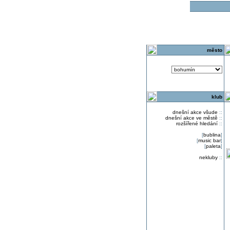
o
město
klub
dnešní akce všude
::
dnešní akce ve městě
::
rozšířené hledání
::
[
bublina
]
[
music bar
]
[
paleta
]
nekluby
::