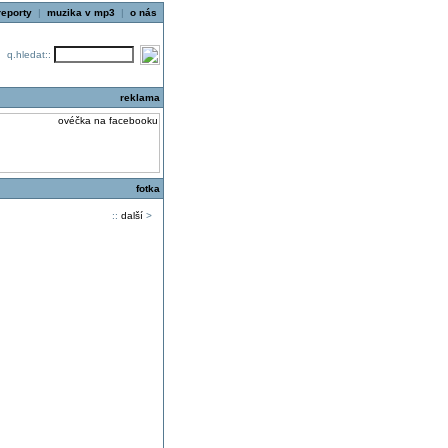
reporty
|
muzika v mp3
|
o nás
q.hledat::
reklama
fotka
::
další
>