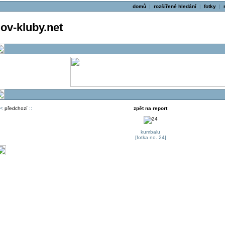
domů
|
rozšířené hledání
|
fotky
|
v-kluby.net
<
předchozí
::
zpět na report
kumbalu
[fotka no. 24]