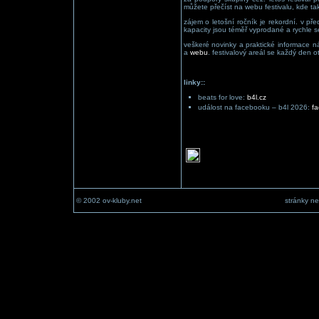
můžete přečíst na webu festivalu, kde t
zájem o letošní ročník je rekordní. v př
kapacity jsou téměř vyprodané a rychle se
veškeré novinky a praktické informace náv
a
webu
. festivalový areál se každý den o
linky::
beats for love:
b4l.cz
událost na facebooku – b4l 2026:
f
© 2002 ov-kluby.net
stránky ne