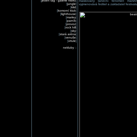
[
jeden tag - galerie nibiru
]
maskovaný taneční fenomén marshme
[
jungle
]
vyjmenovává ředitel a zakladatel festivalu
[
klid
]
[
komorní klub
]
[
lighthouse
]
[
marley
]
[
parník
]
[
provoz
]
[
rock hill
]
[
sky
]
[
stará aréna
]
[
venuše
]
[
vrtule
]
nekluby
::