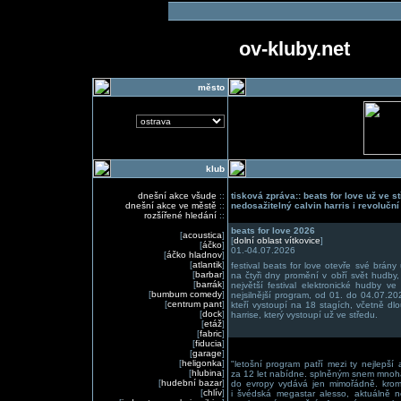
ov-kluby.net
město
klub
dnešní akce všude
::
tisková zpráva:: beats for love už ve st
dnešní akce ve městě
::
nedosažitelný calvin harris i revolučn
rozšířené hledání
::
beats for love 2026
[
acoustica
]
[
dolní oblast vítkovice
]
[
áčko
]
01.-04.07.2026
[
áčko hladnov
]
[
atlantik
]
festival beats for love otevře své brány
[
barbar
]
na čtyři dny promění v obří svět hudby
[
barrák
]
největší festival elektronické hudby ve
[
bumbum comedy
]
nejsilnější program, od 01. do 04.07.20
[
centrum pant
]
kteří vystoupí na 18 stagích, včetně d
[
dock
]
harrise, který vystoupí už ve středu.
[
etáž
]
[
fabric
]
[
fiducia
]
[
garage
]
[
heligonka
]
"letošní program patří mezi ty nejlepší 
[
hlubina
]
za 12 let nabídne. splněným snem mnoha 
[
hudební bazar
]
do evropy vydává jen mimořádně. kromě
[
chlív
]
i švédská megastar alesso, aktuálně ne