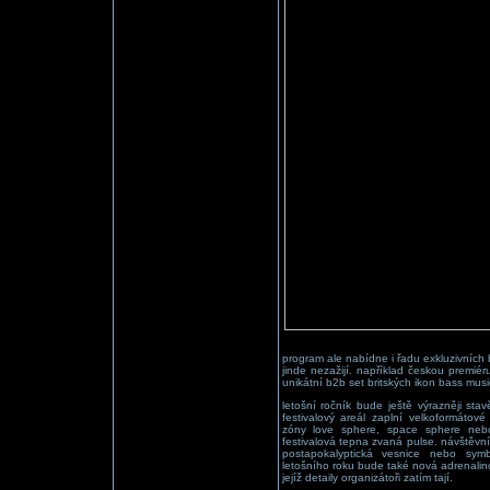
program ale nabídne i řadu exkluzivních 
jinde nezažijí. například českou premi
unikátní b2b set britských ikon bass musi
letošní ročník bude ještě výrazněji sta
festivalový areál zaplní velkoformátové 
zóny love sphere, space sphere nebo 
festivalová tepna zvaná pulse. návštěvní
postapokalyptická vesnice nebo sym
letošního roku bude také nová adrenalino
jejíž detaily organizátoři zatím tají.