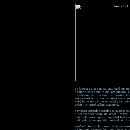
od čtvrtka do soboty se vrátí také oblíbe
nabídne sérii debat s djs, producenty, 
návštěvníci se dostanou do zákulisí fes
zajímavostí letošního zahájení bude set
který bude odpovídat na otázky fanou
výčepních plzeňského prazdroje.
novinkou letošního ročníku je systém love
a bezpečnější vstup do areálu. festival
mohou fanoušci využít například fast tr
další výhody ve speciální festivalové zón
součástí beats for love zůstává také 
za podpory skupiny čez. letos festival po