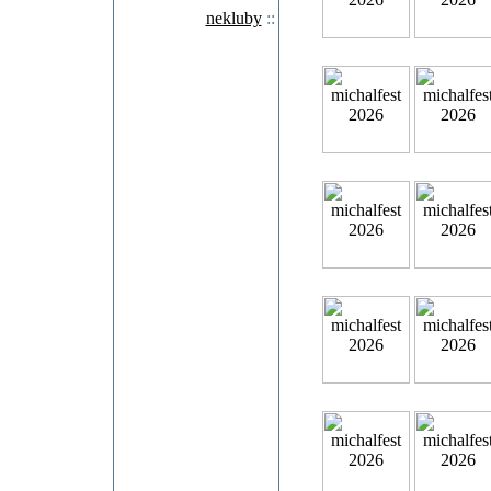
nekluby
::