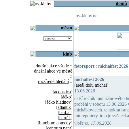
domů
ov-kluby.net
město
klub
dnešní akce všude
::
fotoreport:: michalfest 2026 
dnešní akce ve městě
::
michalfest 2026
rozšířené hledání
::
[
areál dolu michal
]
13.06.2026
[
acoustica
]
[
áčko
]
další ročník multižánrového h
[
áčko hladnov
]
proběhl v sobotu 13.06.2026 v
[
atlantik
]
michálkovicích. tentokrát jsm
[
barbar
]
fotoreportéry. toto je svědeck
[
barrák
]
[
bumbum comedy
]
vloženo: 17.06.2026
[
centrum pant
]