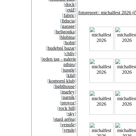
[
dock
]
[
etáž
]
fotoreport:: michalfest 2026 (č
[
fabric
]
[
fiducia
]
[
garage
]
[
heligonka
]
[
hlubina
]
[
hobit
]
[
hudební bazar
]
[
chlív
]
[
jeden tag - galerie
nibiru
]
[
jungle
]
[
klid
]
[
komorní klub
]
[
lighthouse
]
[
marley
]
[
parník
]
[
provoz
]
[
rock hill
]
[
sky
]
[
stará aréna
]
[
venuše
]
[
vrtule
]