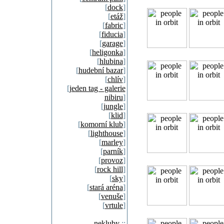
[
dock
]
[
etáž
]
[
fabric
]
[
fiducia
]
[
garage
]
[
heligonka
]
[
hlubina
]
[
hudební bazar
]
[
chlív
]
[
jeden tag - galerie
nibiru
]
[
jungle
]
[
klid
]
[
komorní klub
]
[
lighthouse
]
[
marley
]
[
parník
]
[
provoz
]
[
rock hill
]
[
sky
]
[
stará aréna
]
[
venuše
]
[
vrtule
]
nekluby
::