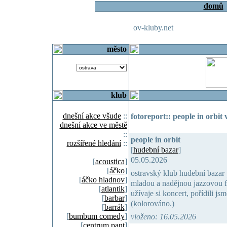
domů
ov-kluby.net
město
klub
dnešní akce všude
::
fotoreport:: people in orbi
dnešní akce ve městě
::
people in orbit
rozšířené hledání
::
[
hudební bazar
]
05.05.2026
[
acoustica
]
[
áčko
]
ostravský klub hudební bazar 
[
áčko hladnov
]
mladou a nadějnou jazzovou fo
[
atlantik
]
užívaje si koncert, pořídili js
[
barbar
]
(kolorováno.)
[
barrák
]
[
bumbum comedy
]
vloženo: 16.05.2026
[
centrum pant
]