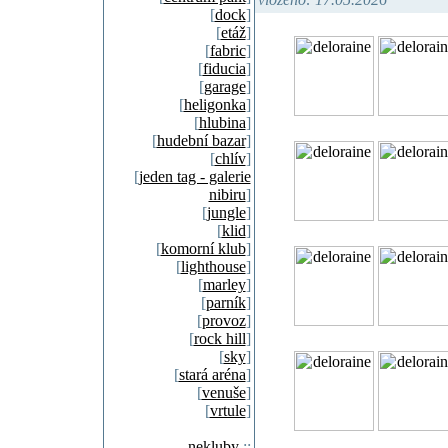
[
dock
]
[
etáž
]
[
fabric
]
[
fiducia
]
[
garage
]
[
heligonka
]
[
hlubina
]
[
hudební bazar
]
[
chlív
]
[
jeden tag - galerie
nibiru
]
[
jungle
]
[
klid
]
[
komorní klub
]
[
lighthouse
]
[
marley
]
[
parník
]
[
provoz
]
[
rock hill
]
[
sky
]
[
stará aréna
]
[
venuše
]
[
vrtule
]
nekluby
::