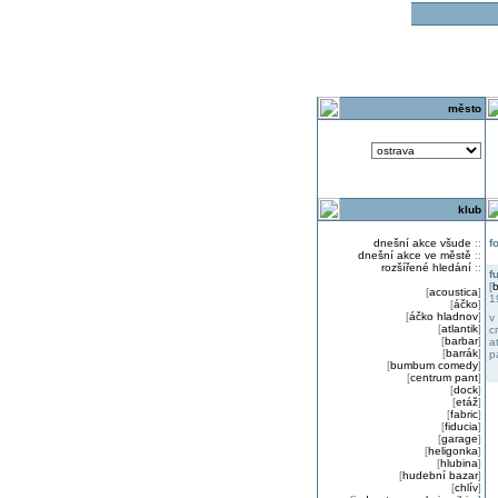
o
město
klub
dnešní akce všude
::
f
dnešní akce ve městě
::
rozšířené hledání
::
f
[
b
[
acoustica
]
1
[
áčko
]
[
áčko hladnov
]
v
[
atlantik
]
c
[
barbar
]
a
[
barrák
]
p
[
bumbum comedy
]
[
centrum pant
]
[
dock
]
[
etáž
]
[
fabric
]
[
fiducia
]
[
garage
]
[
heligonka
]
[
hlubina
]
[
hudební bazar
]
[
chlív
]