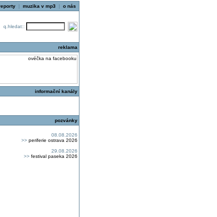
reporty
|
muzika v mp3
|
o nás
q.hledat::
reklama
informační kanály
pozvánky
08.08.2026
>>
periferie ostrava 2026
29.08.2026
>>
festival paseka 2026