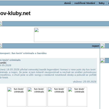
domů
|
rozšířené hledání
|
fotky
|
v-kluby.net
report
otoreport:: fun lovin' criminals v barráku
un lovin' criminals
arrák
]
9.05.2026
 úterý 19.05.2026 přivítal ostravský barrák legendární formaci z new york city fun lovin'
riminals. a nejen, že jsme si tam krásně zavzpomínali a nechali se unášet pohodovou
tmosférou, s chutí jsme si užili i songy z nedávné novinkové desky a pokusili se pořídit
ár fotek.
vloženo: 25.05.2026