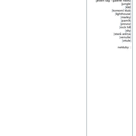
[
jeden tag - galerie nibiru
]
[
jungle
]
[
klid
]
[
komorní klub
]
[
lighthouse
]
[
marley
]
[
parník
]
[
provoz
]
[
rock hill
]
[
sky
]
[
stará aréna
]
[
venuše
]
[
vrtule
]
nekluby
::