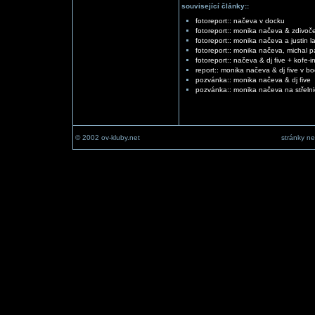
související články::
fotoreport:: načeva v docku
fotoreport:: monika načeva & zdivoče
fotoreport:: monika načeva a justin l
fotoreport:: monika načeva, michal pa
fotoreport:: načeva & dj five + kofe
report:: monika načeva & dj five v 
pozvánka:: monika načeva & dj five
pozvánka:: monika načeva na střelni
© 2002 ov-kluby.net
stránky ne