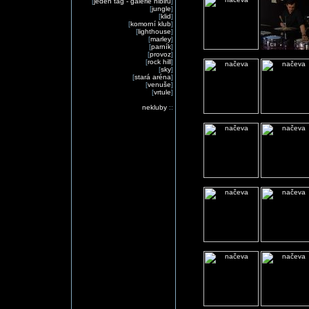
[
jeden tag - galerie nibiru
]
[
jungle
]
[
klid
]
[
komorní klub
]
[
lighthouse
]
[
marley
]
[
parník
]
[
provoz
]
[
rock hill
]
[
sky
]
[
stará aréna
]
[
venuše
]
[
vrtule
]
nekluby
::