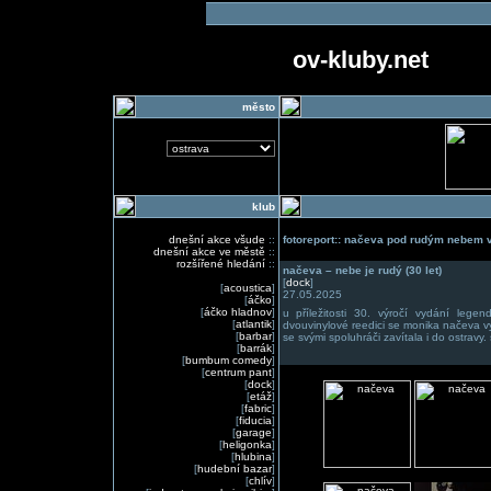
ov-kluby.net
město
klub
dnešní akce všude
::
fotoreport:: načeva pod rudým nebem 
dnešní akce ve městě
::
rozšířené hledání
::
načeva – nebe je rudý (30 let)
[
dock
]
[
acoustica
]
27.05.2025
[
áčko
]
[
áčko hladnov
]
u příležitosti 30. výročí vydání lege
[
atlantik
]
dvouvinylové reedici se monika načeva v
[
barbar
]
se svými spoluhráči zavítala i do ostravy. s
[
barrák
]
[
bumbum comedy
]
[
centrum pant
]
[
dock
]
[
etáž
]
[
fabric
]
[
fiducia
]
[
garage
]
[
heligonka
]
[
hlubina
]
[
hudební bazar
]
[
chlív
]