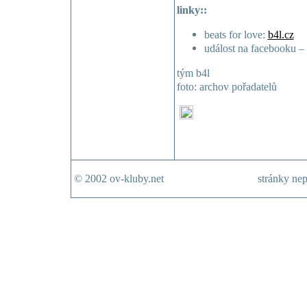
linky::
beats for love:
b4l.cz
událost na facebooku –
tým b4l
foto: archov pořadatelů
© 2002 ov-kluby.net
stránky nep