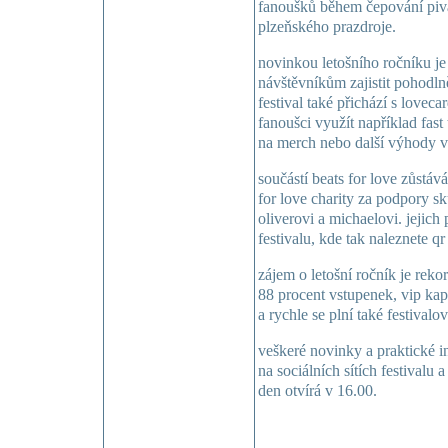
fanoušků během čepování piv
plzeňského prazdroje.
novinkou letošního ročníku je
návštěvníkům zajistit pohodlně
festival také přichází s lovec
fanoušci využít například fast 
na merch nebo další výhody ve
součástí beats for love zůstává
for love charity za podpory sk
oliverovi a michaelovi. jejich
festivalu, kde tak naleznete 
zájem o letošní ročník je reko
88 procent vstupenek, vip kap
a rychle se plní také festival
veškeré novinky a praktické i
na sociálních sítích festivalu 
den otvírá v 16.00.