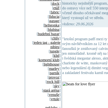
historicky nejsilnější program
[
dock
]
[
etáž
]
do ostravy více než 550 interpr
[
fabric
]
včetně dlouho očekávané megas
[
fiducia
]
který vystoupí už ve středu.
[
garage
]
vloženo: 29.06.2026
[
heligonka
]
[
hlubina
]
[
hudební bazar
]
[
chlív
]
"letošní program patří mezi ty n
[
jeden tag - galerie
svým návštěvníkům za 12 let
nibiru
]
fanoušků je zmiňovaný calvin 
[
jungle
]
jen mimořádně. kromě něj na h
[
klid
]
i švédská megastar alesso, akt
[
komorní klub
]
charlotte de witte, maskovan
[
lighthouse
]
nebo legendární dj dimitri ve
[
marley
]
a zakladatel festivalu kamil ru
[
parník
]
[
provoz
]
[
rock hill
]
[
sky
]
[
stará aréna
]
[
venuše
]
[
vrtule
]
nekluby
::