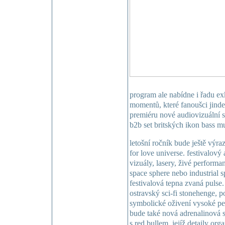
program ale nabídne i řadu exk
momentů, které fanoušci jinde
premiéru nové audiovizuální 
b2b set britských ikon bass m
letošní ročník bude ještě výra
for love universe. festivalový
vizuály, lasery, živé performa
space sphere nebo industrial 
festivalová tepna zvaná pulse
ostravský sci-fi stonehenge, 
symbolické oživení vysoké pe
bude také nová adrenalinová s
s red bullem, jejíž detaily orga