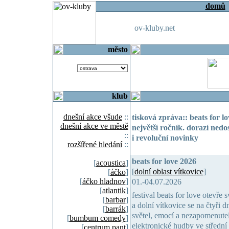
domů
ov-kluby.net
město
klub
dnešní akce všude
::
tisková zpráva:: beats for lo
dnešní akce ve městě
největší ročník. dorazí nedos
::
i revoluční novinky
rozšířené hledání
::
beats for love 2026
[
acoustica
]
[
dolní oblast vítkovice
]
[
áčko
]
[
áčko hladnov
]
01.-04.07.2026
[
atlantik
]
festival beats for love otevře
[
barbar
]
a dolní vítkovice se na čtyři 
[
barrák
]
světel, emocí a nezapomenuteln
[
bumbum comedy
]
elektronické hudby ve střední
[
centrum pant
]