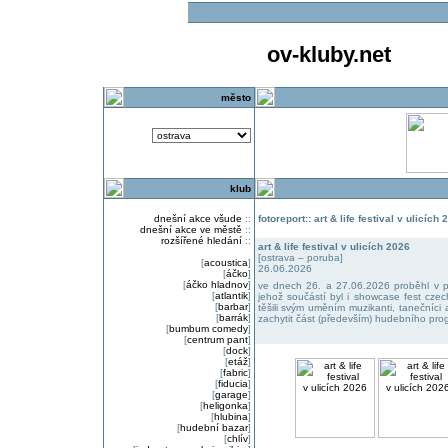
ov-kluby.net
město
klub
dnešní akce všude
::
fotoreport:: art & life festival v ulicích
dnešní akce ve městě
::
rozšířené hledání
::
art & life festival v ulicích 2026
[ostrava – poruba]
[
acoustica
]
26.06.2026
[
áčko
]
[
áčko hladnov
]
ve dnech 26. a 27.06.2026 proběhl v poru
[
atlantik
]
jehož součástí byl i showcase fest cze
[
barbar
]
těšili svým uměním muzikanti, tanečníci a
[
barrák
]
zachytit část (především) hudebního prog
[
bumbum comedy
]
[
centrum pant
]
[
dock
]
[
etáž
]
[
fabric
]
[
fiducia
]
[
garage
]
[
heligonka
]
[
hlubina
]
[
hudební bazar
]
[
chlív
]