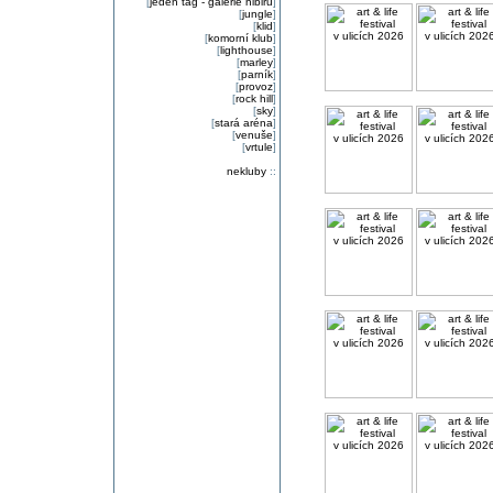
[
jeden tag - galerie nibiru
]
[
jungle
]
[
klid
]
[
komorní klub
]
[
lighthouse
]
[
marley
]
[
parník
]
[
provoz
]
[
rock hill
]
[
sky
]
[
stará aréna
]
[
venuše
]
[
vrtule
]
nekluby
::