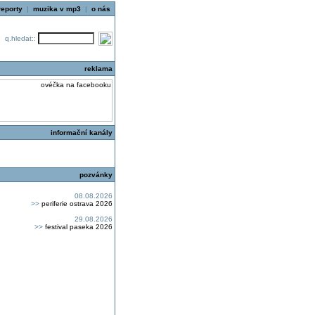
reporty
|
muzika v mp3
|
o nás
q.hledat::
reklama
informační kanály
pozvánky
08.08.2026
>>
periferie ostrava 2026
29.08.2026
>>
festival paseka 2026