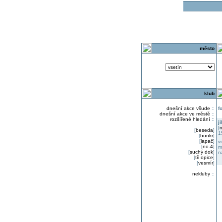
o
město
klub
dnešní akce všude
::
f
dnešní akce ve městě
::
rozšířené hledání
::
j
[
n
[
beseda
]
1
[
bunkr
]
[
lapač
]
v
[
no.4
]
m
[
suchý dok
]
n
[
tři opice
]
[
vesmír
]
nekluby
::