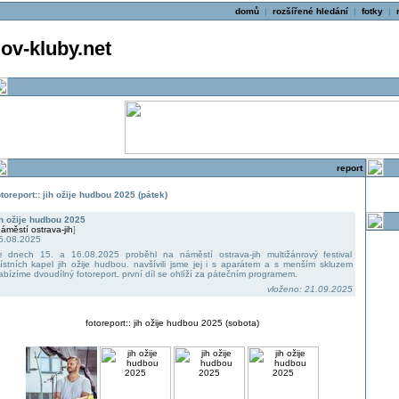
domů
|
rozšířené hledání
|
fotky
|
v-kluby.net
report
otoreport:: jih ožije hudbou 2025 (pátek)
ih ožije hudbou 2025
áměstí ostrava-jih
]
5.08.2025
e dnech 15. a 16.08.2025 proběhl na náměstí ostrava-jih multižánrový festival
ístních kapel jih ožije hudbou. navšívili jsme jej i s aparátem a s menším skluzem
abízíme dvoudílný fotoreport. první díl se ohlíží za pátečním programem.
vloženo: 21.09.2025
fotoreport:: jih ožije hudbou 2025 (sobota)