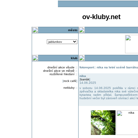
ov-kluby.net
město
klub
dnešní akce všude
::
fotoreport:: nika na letní scéně barráku
dnešní akce ve městě
::
rozšířené hledání
::
nika
[
barrák
]
[
rock café
]
14.06.2025
nekluby
::
v sobotu 14.06.2025 pokřtila v rámci 
zpěvačka a skladatelka nika své výtečn
kytarista radim přidal, šampusstřelce
hudební večer byl zároveň otvírací akcí 