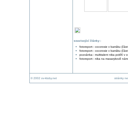
související články::
fotoreport:: cocorosie v barráku (část
fotoreport:: cocorosie v barráku (část
pozvánka:: multitalent nika pokřtí v
fotoreport:: nika na masarykově nám
© 2002 ov-kluby.net
stránky ne