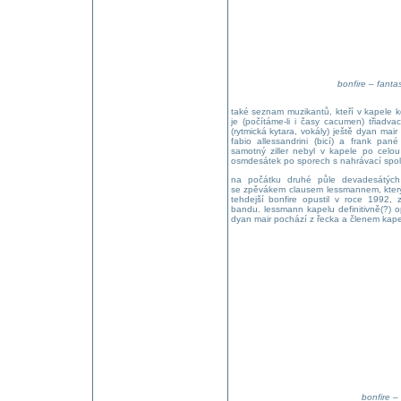
bonfire – fanta
také seznam muzikantů, kteří v kapele kd
je (počítáme-li i časy cacumen) třiadvac
(rytmická kytara, vokály) ještě dyan mair
fabio allessandrini (bicí) a frank pan
samotný ziller nebyl v kapele po celou
osmdesátek po sporech s nahrávací sp
na počátku druhé půle devadesátých
se zpěvákem clausem lessmannem, kter
tehdejší bonfire opustil v roce 1992, 
bandu. lessmann kapelu definitivně(?) o
dyan mair pochází z řecka a členem kapel
bonfire – 