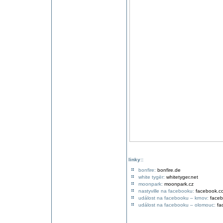
linky::
bonfire:
bonfire.de
white tygër:
whitetyger.net
moonpark:
moonpark.cz
nastyville na facebooku:
facebook.c
událost na facebooku – krnov:
face
událost na facebooku – olomouc:
fa