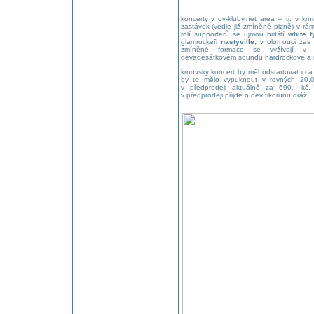
koncerty v ov-kluby.net area – tj. v k
zastávek (vedle již zmíněné plzně) v rá
rolí supportérů se ujmou britští
white t
glamrockeři
nastyville
, v olomouci zas
zmíněné formace se vyžívají v 
devadesátkovém soundu hardrockové a m
krnovský koncert by měl odstartovat cca
by to mělo vypuknout v rovných 20.0
v předprodeji aktuálně za 690,- kč,
v předprodeji přijde o devítikorunu dráž.