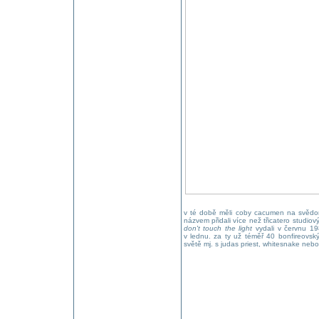
v té době měli coby cacumen na svědom
názvem přidali více než třicatero studiov
don't touch the light
vydali v červnu 19
v lednu. za ty už téměř 40 bonfireovsk
světě mj. s judas priest, whitesnake nebo