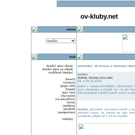
ov-kluby.net
město
klub
dnešní akce všude
::
pozvánka:: do krnova a olomouce doraz
dnešní akce ve městě
::
rozšířené hledání
::
bonfire
[
kofola
,
bounty rock cafe
]
[
beach
]
04. a 05.11.2025
[
centrum
]
[
gogo club
]
jedna z nejvýznamnějších německých h
[
hawaii
]
svou domovinu a chystá se i za její hra
[
jazz club
]
kde postupně navštíví plzeň, krnov a ol
[
my-rocket
]
[
na pacalůvce
]
[
remix
]
[
stolárna
]
[
stružník
]
bonfire
(původně cacumen) založil v ingo
[
vampermon
]
aktuální název, se kterým se tato har
proslavila, přijala až o 14 let později.
nekluby
::