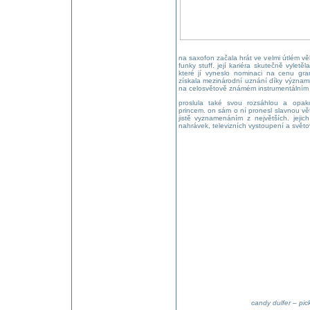
na saxofon začala hrát ve velmi útlém věk
funky stuff. její kariéra skutečně vyle
které jí vyneslo nominaci na cenu gr
získala mezinárodní uznání díky význam
na celosvětově známém instrumentálním
proslula také svou rozsáhlou a opa
princem. on sám o ní pronesl slavnou vět
jistě vyznamenáním z největších. jejic
nahrávek, televizních vystoupení a světo
candy dulfer – pic