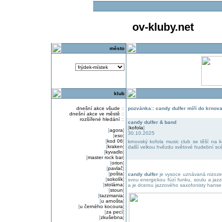
ov-kluby.net
město
klub
dnešní akce všude
::
pozvánka:: candy dulfer míří do krnov
dnešní akce ve městě
::
rozšířené hledání
::
candy dulfer & band
[
kofola
]
[
agora
]
30.10.2025
[
eso
]
[
kod 06
]
krnovský kofola music club se těší na ko
[
kraken
]
další velkou hvězdu světové hudební scé
[
kyvadlo
]
[
master rock bar
]
[
orion
]
[
pavlač
]
[
pošta
]
candy dulfer
je vysoce uznávaná nizozem
[
sokolík
]
svou energickou fúzí funku, soulu a jaz
[
stolárna
]
a je dcerou jazzového saxofonisty hanse 
[
stoun
]
[
tazzmania
]
[
u arnošta
]
[
u černého kocoura
]
[
za pecí
]
[
zkušebna
]