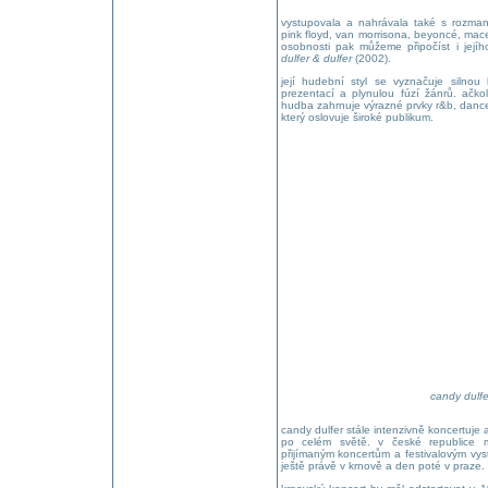
vystupovala a nahrávala také s rozman
pink floyd, van morrisona, beyoncé, maceo
osobnosti pak můžeme připočíst i její
dulfer & dulfer
(2002).
její hudební styl se vyznačuje silno
prezentací a plynulou fúzí žánrů. ačko
hudba zahrnuje výrazné prvky r&b, dance 
který oslovuje široké publikum.
candy dulfe
candy dulfer stále intenzivně koncertuje 
po celém světě. v české republice m
přijímaným koncertům a festivalovým vys
ještě právě v krnově a den poté v praze.