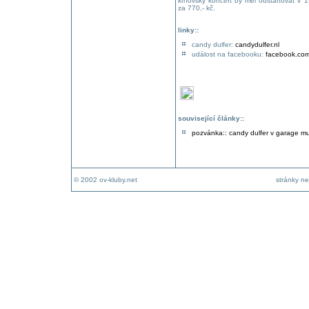
krnovský koncert by měl odstartovat v 1
za 770,- kč.
linky::
candy dulfer:
candydulfer.nl
událost na facebooku:
facebook.co
související články::
pozvánka:: candy dulfer v garage mu
© 2002 ov-kluby.net
stránky ne