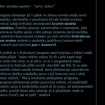
ibor smoldas quartet – "sorry, miles!"
rogram odstartuje již v pátek ve zbrusu novém areálu nová
smička, otevřeného v prostorách bývalé textilní továrny.
estival zahájí hvězdný mezinárodní
kvartet daniela
ulatkina
, českého pianisty zakotveného v rotterdamu. jeho
utorskou hudbu spolu s ním zahraje kytarista david dorůžka
 americko-francouzská rytmika. po nich otevřou
festivalovou
am session
studenti a studentky janáčkovy konzervatoře
 ostravě pod názvem
jazz v konzervě
.
ž potřetí se o festivalový program stará kytarista a místní rodák
adim přidal. "mám velkou radost, že tři z pěti kapel mají
e svém čele ženy, to je něco, co se v programech nejen
azzových festivalů příliš nevidí. obzvlášť mě těší, že se nám
odařilo získat camille bertault, která představuje opravdovou
větovou špičku vokálního jazzu a její koncerty jsou i silný
idský zážitek," říká k letošnímu jubilejnímu programu.
program představuje průlet jazzovým světem, od tradičnější
odoby jazzu k modernímu pojetí až do popu, od instrumentální
udby, použití hlasu jako nástroje až k písničkám. bude to
slava výročí, jak se patří," dodává.