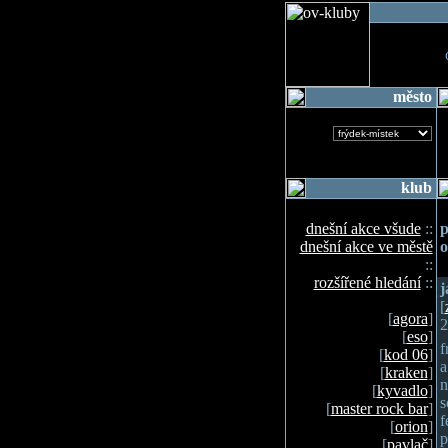
o
město
klub
dnešní akce všude
::
p
dnešní akce ve městě
o
::
rozšířené hledání
::
j
[
[
agora
]
2
[
eso
]
f
[
kod 06
]
a
[
kraken
]
n
[
kyvadlo
]
s
[
master rock bar
]
f
[
orion
]
p
[
pavlač
]