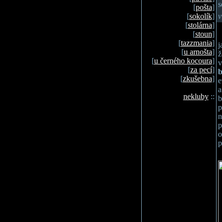
s
[
pošta
]
[
sokolík
]
v
[
stolárna
]
[
stoun
]
[
tazzmania
]
j
[
u arnošta
]
ž
[
u černého kocoura
]
v
[
za pecí
]
b
[
zkušebna
]
e
a
nekluby
::
b
p
n
p
o
p