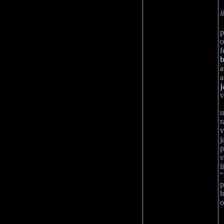
l
p
o
f
b
a
a
j
v
u
r
v
j
p
s
l
"
p
h
o