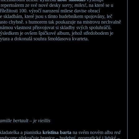
 repertoárem ze své nové desky
sorry, miles!
, na které se u
říležitosti 100. výročí narození milese davise obrací
e skladbám, které jsou s tímto hudebníkem spojovány, leč
asto chybně. s humorem tak poukazuje na mistrovu nechvalně
námou vlastnost přisvojovat si skladby svých spoluhráčů.
ýsledkem je ovšem špičkové album, jehož středobodem je
ytara a dokonalá souhra šmoldasova kvarteta.
amille bertault – je vieillis
kladatelka a pianistka
kristina barta
na svém novém albu
red
andscape
překračuje hranice – hudební, geografické i lidské –