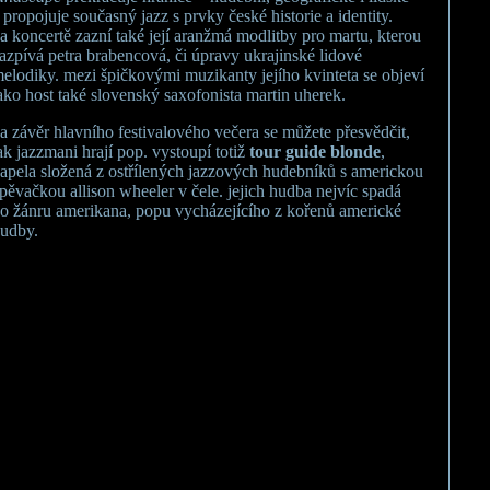
 propojuje současný jazz s prvky české historie a identity.
a koncertě zazní také její aranžmá modlitby pro martu, kterou
azpívá petra brabencová, či úpravy ukrajinské lidové
elodiky. mezi špičkovými muzikanty jejího kvinteta se objeví
ako host také slovenský saxofonista martin uherek.
a závěr hlavního festivalového večera se můžete přesvědčit,
ak jazzmani hrají pop. vystoupí totiž
tour guide blonde
,
apela složená z ostřílených jazzových hudebníků s americkou
pěvačkou allison wheeler v čele. jejich hudba nejvíc spadá
o žánru amerikana, popu vycházejícího z kořenů americké
udby.