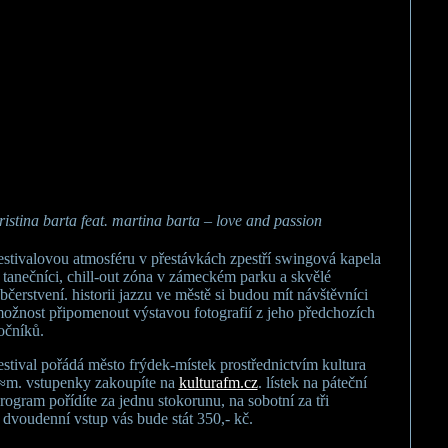
ristina barta feat. martina barta – love and passion
estivalovou atmosféru v přestávkách zpestří swingová kapela
 tanečníci, chill-out zóna v zámeckém parku a skvělé
bčerstvení. historii jazzu ve městě si budou mít návštěvníci
ožnost připomenout výstavou fotografií z jeho předchozích
očníků.
estival pořádá město frýdek-místek prostřednictvím kultura
≈m. vstupenky zakoupíte na
kulturafm.cz
. lístek na páteční
rogram pořídíte za jednu stokorunu, na sobotní za tři
 dvoudenní vstup vás bude stát 350,- kč.