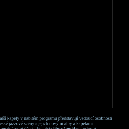
alší kapely v nabitém programu představují vedoucí osobnosti
eské jazzové scény s jejich novými alby a kapelami
 mezinárodní účastí. kytarista
libor šmoldas
vystoupí