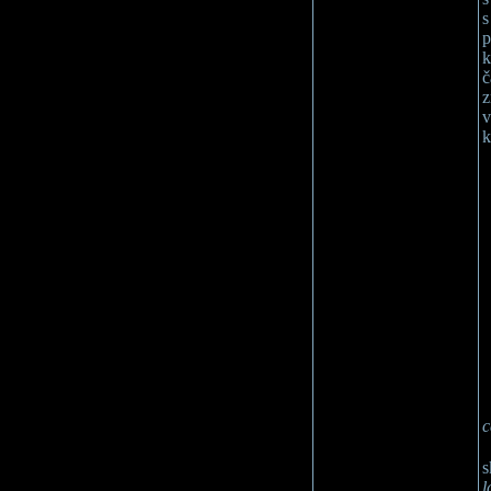
s
p
k
č
z
v
k
c
s
l