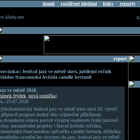
domů
|
rozšířené hledání
|
fotky
|
reporty
v-kluby.net
q
report
ozvánka:: festival jazz ve městě slaví, jubilejní ročník
vládne francouzská hvězda camille bertault
azz ve městě 2026
zámek frýdek
,
nová osmička
]
4.–25.07.2026
rýdeckomístecký festival jazz ve městě letos slaví 20. výročí
 připravil program hodný této výjimečné příležitosti.
a dvoudenní oslavu pozval výrazné osobnosti české jazzové
cény, mezinárodní projekty i hlavní hvězdu ročníku,
enomenální francouzskou zpěvačku camille bertault, držitelku
restižního ocenění les victoires du jazz. festival jazz ve městě