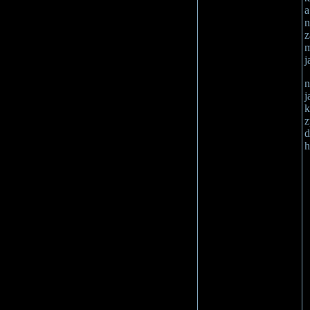
a
n
z
m
j
n
j
k
z
d
h