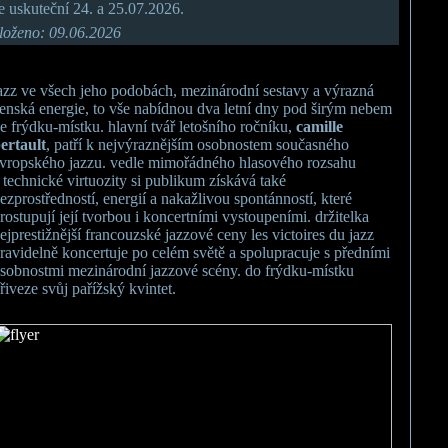
e uskuteční 24. a 25.07.2026.
loženo: 09.06.2026
azz ve všech jeho podobách, mezinárodní sestavy a výrazná
enská energie, to vše nabídnou dva letní dny pod širým nebem
e frýdku-místku. hlavní tvář letošního ročníku,
camille
ertault
, patří k nejvýraznějším osobnostem současného
vropského jazzu. vedle mimořádného hlasového rozsahu
 technické virtuozity si publikum získává také
ezprostředností, energií a nakažlivou spontánností, které
rostupují její tvorbou i koncertními vystoupeními. držitelka
ejprestižnější francouzské jazzové ceny les victoires du jazz
ravidelně koncertuje po celém světě a spolupracuje s předními
sobnostmi mezinárodní jazzové scény. do frýdku-místku
řiveze svůj pařížský kvintet.