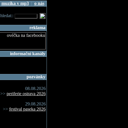
|
muzika v mp3
|
o nás
.hledat::
reklama
informační kanály
pozvánky
08.08.2026
>>
periferie ostrava 2026
29.08.2026
>>
festival paseka 2026