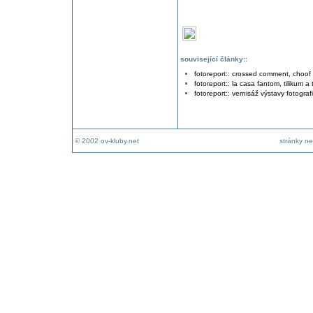
související články::
fotoreport:: crossed comment, choof 
fotoreport:: la casa fantom, tilikum a 
fotoreport:: vernisáž výstavy fotograf
© 2002 ov-kluby.net
stránky ne