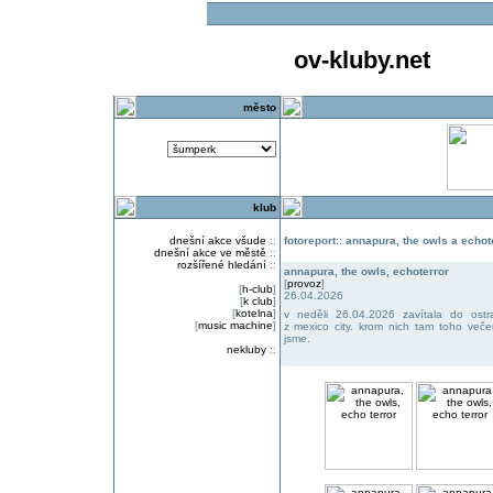
ov-kluby.net
město
klub
dnešní akce všude
::
fotoreport:: annapura, the owls a echot
dnešní akce ve městě
::
rozšířené hledání
::
annapura, the owls, echoterror
[
provoz
]
[
h-club
]
26.04.2026
[
k club
]
[
kotelna
]
v neděli 26.04.2026 zavítala do ost
[
music machine
]
z mexico city. krom nich tam toho večera
jsme.
nekluby
::