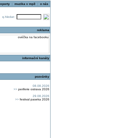
reporty
|
muzika v mp3
|
o nás
q.hledat::
reklama
informační kanály
pozvánky
08.08.2026
>>
periferie ostrava 2026
29.08.2026
>>
festival paseka 2026