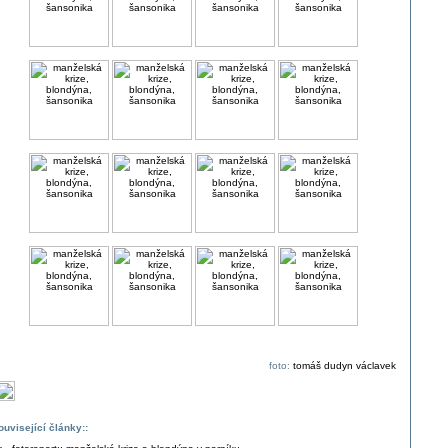
foto:
tomáš dudyn václavek
ouvisející články::