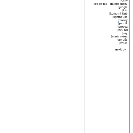
[
chlív
]
[
jeden tag - galerie nibiru
]
[
jungle
]
[
klid
]
[
komorní klub
]
[
lighthouse
]
[
marley
]
[
parník
]
[
provoz
]
[
rock hill
]
[
sky
]
[
stará aréna
]
[
venuše
]
[
vrtule
]
nekluby
::