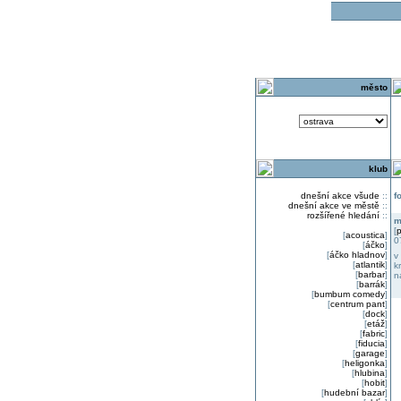
o
město
klub
dnešní akce všude
::
f
dnešní akce ve městě
::
rozšířené hledání
::
m
[
p
[
acoustica
]
0
[
áčko
]
[
áčko hladnov
]
v
[
atlantik
]
k
[
barbar
]
n
[
barrák
]
[
bumbum comedy
]
[
centrum pant
]
[
dock
]
[
etáž
]
[
fabric
]
[
fiducia
]
[
garage
]
[
heligonka
]
[
hlubina
]
[
hobit
]
[
hudební bazar
]