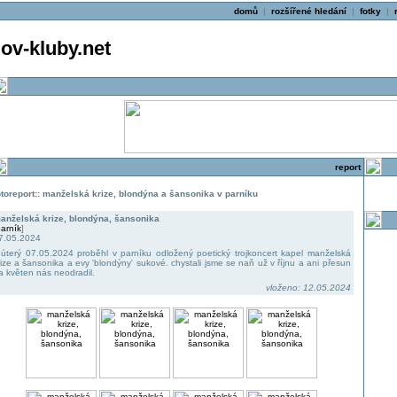
domů
|
rozšířené hledání
|
fotky
|
v-kluby.net
report
otoreport:: manželská krize, blondýna a šansonika v parníku
anželská krize, blondýna, šansonika
arník
]
7.05.2024
 úterý 07.05.2024 proběhl v parníku odložený poetický trojkoncert kapel manželská
rize a šansonika a evy 'blondýny' sukové. chystali jsme se naň už v říjnu a ani přesun
a květen nás neodradil.
vloženo: 12.05.2024