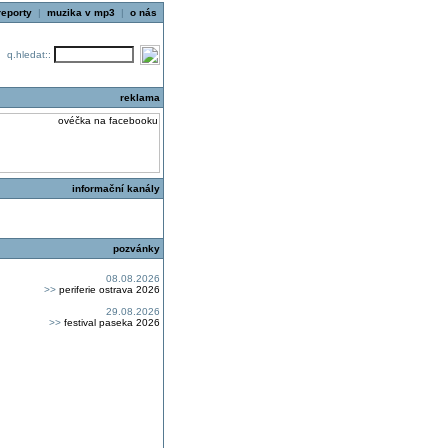
reporty
|
muzika v mp3
|
o nás
q.hledat::
reklama
informační kanály
pozvánky
08.08.2026
>>
periferie ostrava 2026
29.08.2026
>>
festival paseka 2026