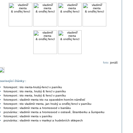
foto:
jonáš
ouvisející články::
fotoreport:: trio merta-hrubý-fencl v parníku
fotoreport:: trio merta, hrubý & fencl v parníku
fotoreport:: trio merta, hrubý & fencl v parníku
fotoreport:: vladimír merta trio na opavském horním náměstí
fotoreport:: trio vladimír merta, jan hrubý a ondřej fencl v parníku
fotoreport:: vladimír merta a hromosvod v barráku
pozvánka:: vladimír merta a hromosvod v ostravě, štramberku a šumperku
fotoreport:: vladimír merta v parníku
pozvánka:: vladimír merta v marleyi a hudebních sklepech