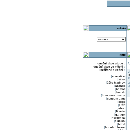
o
město
klub
dnešní akce všude
::
f
dnešní akce ve městě
::
rozšířené hledání
::
v
[
p
[
acoustica
]
1
[
áčko
]
[
áčko hladnov
]
v
[
atlantik
]
v
[
barbar
]
t
[
barrák
]
[
bumbum comedy
]
[
centrum pant
]
[
dock
]
[
etáž
]
[
fabric
]
[
fiducia
]
[
garage
]
[
heligonka
]
[
hlubina
]
[
hobit
]
[
hudební bazar
]