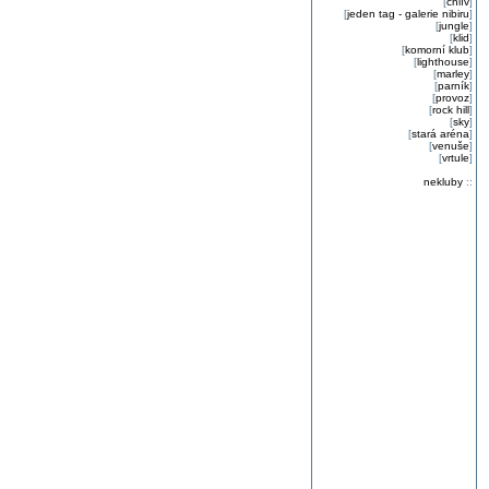
[
chlív
]
[
jeden tag - galerie nibiru
]
[
jungle
]
[
klid
]
[
komorní klub
]
[
lighthouse
]
[
marley
]
[
parník
]
[
provoz
]
[
rock hill
]
[
sky
]
[
stará aréna
]
[
venuše
]
[
vrtule
]
nekluby
::