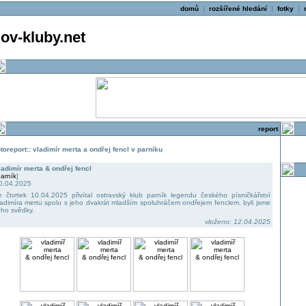
domů
|
rozšířené hledání
|
fotky
|
v-kluby.net
report
otoreport:: vladimír merta a ondřej fencl v parníku
ladimír merta & ondřej fencl
arník
]
0.04.2025
e čtvrtek 10.04.2025 přivítal ostravský klub parník legendu českého písničkářství
ladimíra mertu spolu s jeho dvakrát mladším spoluhráčem ondřejem fenclem. byli jsme
oho svědky.
vloženo: 12.04.2025