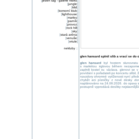
[
jeden tag - galerie nibiru
]
[
jungle
]
[
klid
]
[
komorní klub
]
[
lighthouse
]
[
marley
]
[
parník
]
[
provoz
]
[
rock hill
]
[
sky
]
[
stará aréna
]
[
venuše
]
[
vrtule
]
nekluby
::
glen hansard splnil slib a vrací se do
glen hansard
byl hostem slunovratu 
s markétou irglovou během nezapome
zaplnili kostel sv. václava. glenovi se
povídání s pořadateli po koncertu slíbil, 
navzdory ohromné vytíženosti nyní před
chybět ani písničky z nové desky
don
naplánováno na 24.06:2026. do opavy s
postupně vyprodává desítky nejslavnější