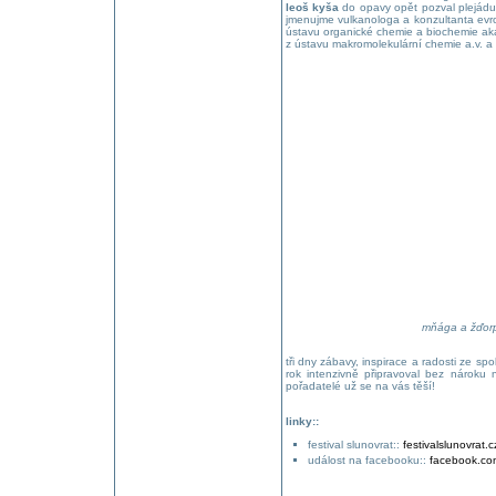
leoš kyša
do opavy opět pozval plejád
jmenujme vulkanologa a konzultanta ev
ústavu organické chemie a biochemie a
z ústavu makromolekulární chemie a.v. 
mňága a žďorp
tři dny zábavy, inspirace a radosti ze sp
rok intenzivně připravoval bez nároku n
pořadatelé už se na vás těší!
linky::
festival slunovrat::
festivalslunovrat.c
událost na facebooku::
facebook.co