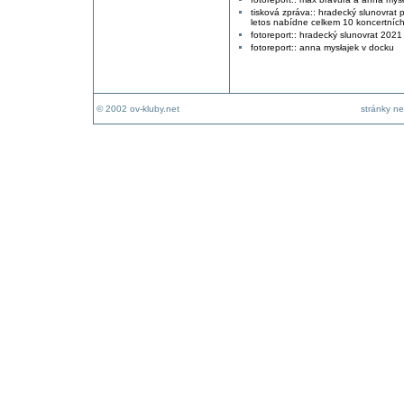
tisková zpráva:: hradecký slunovrat 
letos nabídne celkem 10 koncertních
fotoreport:: hradecký slunovrat 2021
fotoreport:: anna mysłajek v docku
© 2002 ov-kluby.net
stránky ne