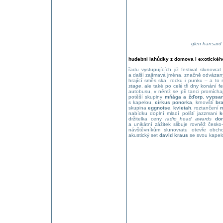
glen hansard –
hudební lahůdky z domova i exotickéh
řadu vystupujících již festival slunovrat
a další zajímavá jména. značně odvázan
hrající směs ska, rocku i punku – a t
stage
, ale také po celé tři dny konání f
autobusu, v němž se při tanci promíchaj
potěší skupiny
mňága a žďorp
,
vypsan
s kapelou,
cirkus ponorka
, krnovští
bra
skupina
eggnoise
,
kvietah
, roztančení
m
nabídku doplní mladí polští jazzmani
k
držitelka ceny
radio_head awards
do
a unikátní zážitek slibuje rovněž česk
návštěvníkům slunovratu otevře obc
akustický set
david kraus
se svou kapel