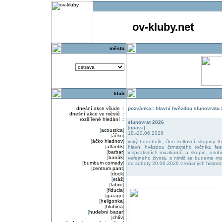
ov-kluby.net
město
klub
dnešní akce všude
::
pozvánka:: hlavní hvězdou slunovratu
dnešní akce ve městě
::
rozšířené hledání
::
slunovrat 2026
[opava]
[
acoustica
]
18.-20.06.2026
[
áčko
]
[
áčko hladnov
]
irský hudebník, člen kultovní skupiny t
[
atlantik
]
hlavní hvězdou čtrnáctého ročníku fest
[
barbar
]
inspirativních muzikantů a skupin, osobn
[
barrák
]
veřejného života, s nimiž se budeme moci
[
bumbum comedy
]
do soboty 20.06.2026 v krásných histori
[
centrum pant
]
[
dock
]
[
etáž
]
[
fabric
]
[
fiducia
]
[
garage
]
[
heligonka
]
[
hlubina
]
[
hudební bazar
]
[
chlív
]