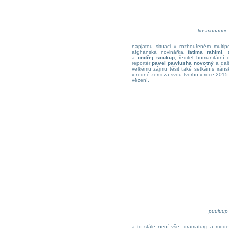
kosmonauci 
napjatou situaci v rozbouřeném multi
afghánská novinářka
fatima rahimi
, 
a
ondřej soukup
, ředitel humanitární
reportér
pavel pawlusha novotný
a dalš
velkému zájmu těšit také setkánís irán
v rodné zemi za svou tvorbu v roce 2015
vězení.
puuluup
a to stále není vše. dramaturg a moder