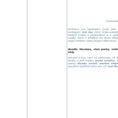
bazzooka
lahůdkou pro fajnšmekry bude jistě 
seskupení
rust duo
nebo česko-palest
tradiční hudbu s elektronikou. a v sa
nadějí, které z přibližně sto třiceti př
stage
redaktor rádia proglas milan tesař.
divadlo, literatura, slam poetry, svě
vědy
debatní scéna není na slunovratu už
diváky si jistě najdou
anatol svahilec
,
poetry,
divadlo vosto5
,
martina vikto
aktuálně úspěšné knihy tisíc očí
ivan fíla