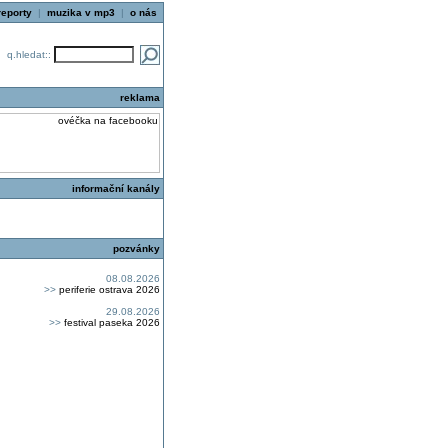
reporty
|
muzika v mp3
|
o nás
q.hledat::
reklama
informační kanály
pozvánky
08.08.2026
>>
periferie ostrava 2026
29.08.2026
>>
festival paseka 2026