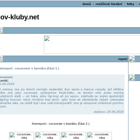
domů
|
rozšířené hledání
|
fotky
|
v-kluby.net
report
otoreport:: cocorosie v barráku (část 1.)
ocorosie
arrák
]
5.06.2026
o ostravy zas po letech zavítalo sesterské duo sierra a bianca casady, jež většina
věta zná jako cocorosie. průkopnice freak-folku, ve kterém mísí prvky mnoha
udebních stylů – od folku, přes hip-hop až po operu, odehrály se svými spoluhráči
áječný koncert, který chvílemi bral dech. jako host se představila mladá ostravská
pěvačka nika. na místě byli i dva naši fotoreportéři. toto je obrazové ohlédnutí prvního
 nich.
vloženo: 25.06.2026
fotoreport:: cocorosie v barráku (část 2.)