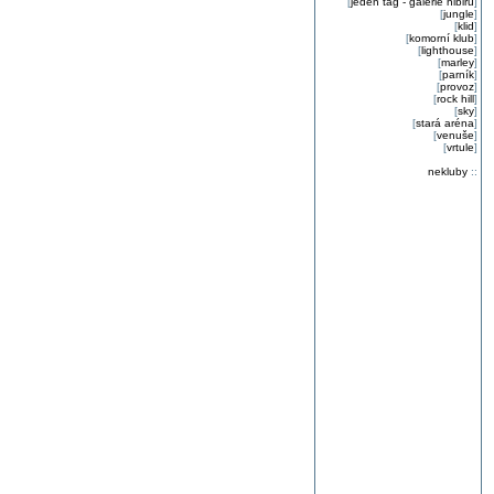
[
jeden tag - galerie nibiru
]
[
jungle
]
[
klid
]
[
komorní klub
]
[
lighthouse
]
[
marley
]
[
parník
]
[
provoz
]
[
rock hill
]
[
sky
]
[
stará aréna
]
[
venuše
]
[
vrtule
]
nekluby
::