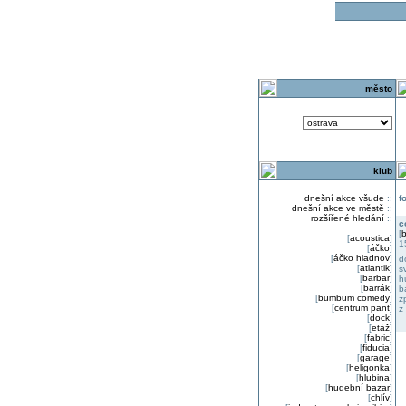
o
město
klub
dnešní akce všude
::
f
dnešní akce ve městě
::
rozšířené hledání
::
c
[
b
[
acoustica
]
1
[
áčko
]
[
áčko hladnov
]
d
[
atlantik
]
s
[
barbar
]
h
[
barrák
]
b
[
bumbum comedy
]
z
[
centrum pant
]
z
[
dock
]
[
etáž
]
[
fabric
]
[
fiducia
]
[
garage
]
[
heligonka
]
[
hlubina
]
[
hudební bazar
]
[
chlív
]