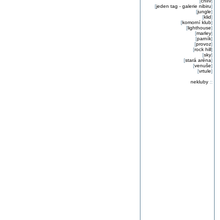
[
chlív
]
[
jeden tag - galerie nibiru
]
[
jungle
]
[
klid
]
[
komorní klub
]
[
lighthouse
]
[
marley
]
[
parník
]
[
provoz
]
[
rock hill
]
[
sky
]
[
stará aréna
]
[
venuše
]
[
vrtule
]
nekluby
::