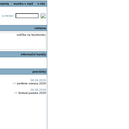
reporty
|
muzika v mp3
|
o nás
q.hledat::
reklama
informační kanály
pozvánky
08.08.2026
>>
periferie ostrava 2026
29.08.2026
>>
festival paseka 2026