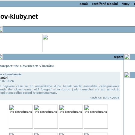
domů
|
rozšířené hledání
|
fotky
|
v-kluby.net
report
otoreport:: the cloverhearts v barráku
he cloverhearts
arrák
]
2.07.2026
o nějakém čase se do ostravského klubu barrák vrátila australská celtic-punková
anda the cloverhearts. náš fotograf si tu říznou jízdu nenechal ujít ani tentokrát
 opět tam pořídil solidní fotodokumentaci.
vloženo: 03.07.2026