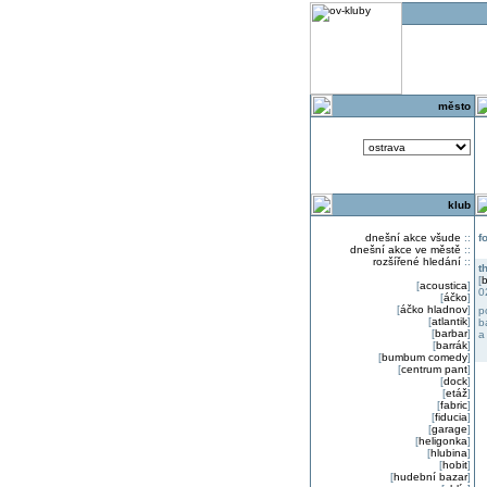
o
město
klub
dnešní akce všude
::
f
dnešní akce ve městě
::
rozšířené hledání
::
t
[
b
[
acoustica
]
0
[
áčko
]
[
áčko hladnov
]
p
[
atlantik
]
b
[
barbar
]
a
[
barrák
]
[
bumbum comedy
]
[
centrum pant
]
[
dock
]
[
etáž
]
[
fabric
]
[
fiducia
]
[
garage
]
[
heligonka
]
[
hlubina
]
[
hobit
]
[
hudební bazar
]