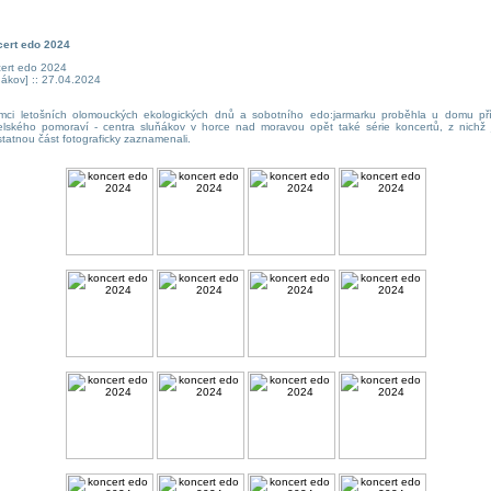
cert edo 2024
ert edo 2024
ňákov] :: 27.04.2024
mci letošních olomouckých ekologických dnů a sobotního edo:jarmarku proběhla u domu př
velského pomoraví - centra sluňákov v horce nad moravou opět také série koncertů, z nichž
tatnou část fotograficky zaznamenali.