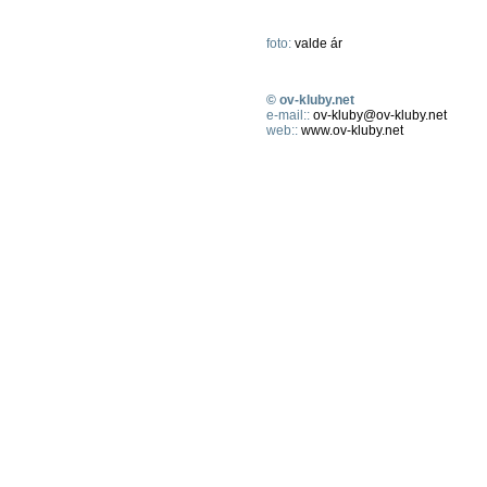
foto:
valde ár
© ov-kluby.net
e-mail::
ov-kluby@ov-kluby.net
web::
www.ov-kluby.net