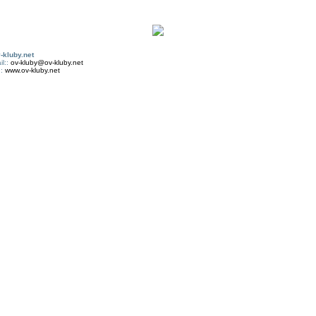
-kluby.net
il::
ov-kluby@ov-kluby.net
::
www.ov-kluby.net