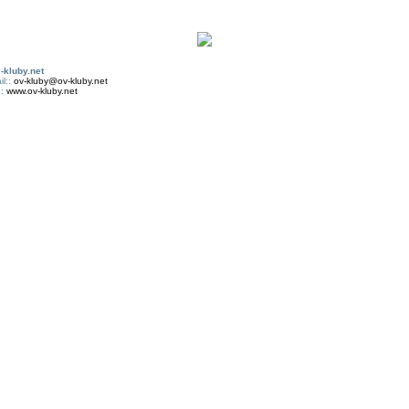
-kluby.net
il::
ov-kluby@ov-kluby.net
::
www.ov-kluby.net