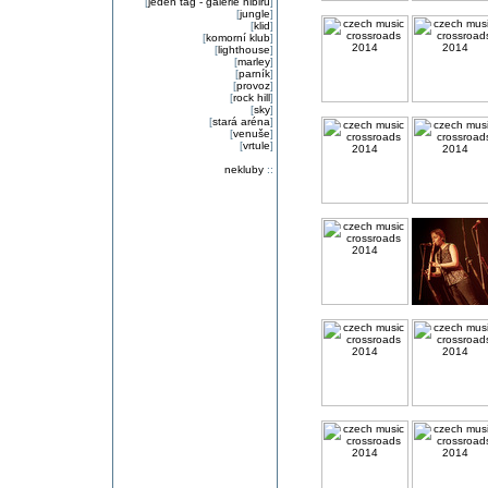
[
jeden tag - galerie nibiru
]
[
jungle
]
[
klid
]
[
komorní klub
]
[
lighthouse
]
[
marley
]
[
parník
]
[
provoz
]
[
rock hill
]
[
sky
]
[
stará aréna
]
[
venuše
]
[
vrtule
]
nekluby
::