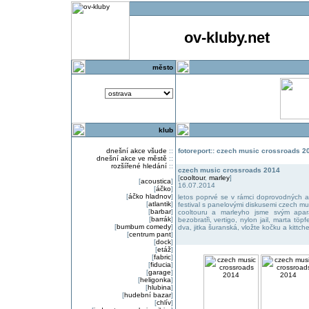
ov-kluby.net
město
klub
dnešní akce všude
::
fotoreport:: czech music crossroads 2
dnešní akce ve městě
::
rozšířené hledání
::
czech music crossroads 2014
[
cooltour
,
marley
]
[
acoustica
]
16.07.2014
[
áčko
]
[
áčko hladnov
]
letos poprvé se v rámci doprovodných a
[
atlantik
]
festival s panelovými diskusemi czech mu
[
barbar
]
cooltouru a marleyho jsme svým apará
[
barrák
]
bezobratři, vertigo, nylon jail, marta töp
[
bumbum comedy
]
dva, jitka šuranská, vložte kočku a kittch
[
centrum pant
]
[
dock
]
[
etáž
]
[
fabric
]
[
fiducia
]
[
garage
]
[
heligonka
]
[
hlubina
]
[
hudební bazar
]
[
chlív
]