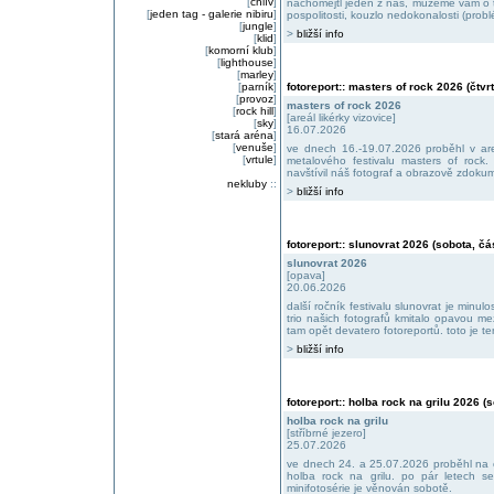
[
chlív
]
nachomejtl jeden z nás, můžeme vám o t
[
jeden tag - galerie nibiru
]
pospolitosti, kouzlo nedokonalosti (prob
[
jungle
]
>
bližší info
[
klid
]
[
komorní klub
]
[
lighthouse
]
[
marley
]
[
parník
]
fotoreport:: masters of rock 2026 (čtvr
[
provoz
]
masters of rock 2026
[
rock hill
]
[areál likérky vizovice]
[
sky
]
16.07.2026
[
stará aréna
]
[
venuše
]
ve dnech 16.-19.07.2026 proběhl v areá
[
vrtule
]
metalového festivalu masters of rock.
navštívil náš fotograf a obrazově zdoku
nekluby
::
>
bližší info
fotoreport:: slunovrat 2026 (sobota, čás
slunovrat 2026
[opava]
20.06.2026
další ročník festivalu slunovrat je minu
trio našich fotografů kmitalo opavou m
tam opět devatero fotoreportů. toto je t
>
bližší info
fotoreport:: holba rock na grilu 2026 (
holba rock na grilu
[stříbrné jezero]
25.07.2026
ve dnech 24. a 25.07.2026 proběhl na o
holba rock na grilu. po pár letech se
minifotosérie je věnován sobotě.