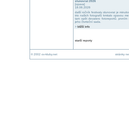
slunovrat 2026
[opava]
18.06.2026
další ročník festivalu slunovrat je minu
trio našich fotografů kmitalo opavou m
tam opět devatero fotoreportů. prvním 
jeho čtvrteční sada.
>
bližší info
starší reporty
© 2002 ov-kluby.net
stránky ne