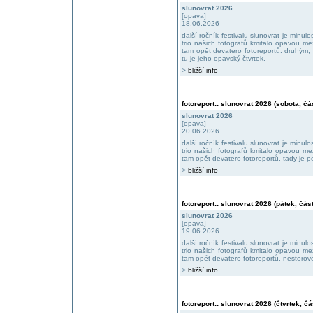
slunovrat 2026
[opava]
18.06.2026
další ročník festivalu slunovrat je minu
trio našich fotografů kmitalo opavou m
tam opět devatero fotoreportů. druhým, 
tu je jeho opavský čtvrtek.
>
bližší info
fotoreport:: slunovrat 2026 (sobota, čás
slunovrat 2026
[opava]
20.06.2026
další ročník festivalu slunovrat je minu
trio našich fotografů kmitalo opavou m
tam opět devatero fotoreportů. tady je po
>
bližší info
fotoreport:: slunovrat 2026 (pátek, část
slunovrat 2026
[opava]
19.06.2026
další ročník festivalu slunovrat je minu
trio našich fotografů kmitalo opavou m
tam opět devatero fotoreportů. nestorovo
>
bližší info
fotoreport:: slunovrat 2026 (čtvrtek, čá