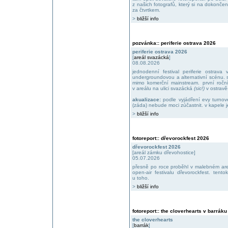
z našich fotografů, který si na dokonče
za čtvrtkem.
>
bližší info
pozvánka:: periferie ostrava 2026
periferie ostrava 2026
[
areál svazácká
]
08.08.2026
jednodenní festival periferie ostrava 
undergroundovou a alternativní scénu. 
mimo komerční mainstream. první roční
v areálu na ulici svazácká
(sic!)
v ostravě
akualizace:
podle vyjádření evy turnov
(záda) nebude moci zúčastnit. v kapele 
>
bližší info
fotoreport:: dřevorockfest 2026
dřevorockfest 2026
[areál zámku dřevohostice]
05.07.2026
přesně po roce proběhl v malebném are
open-air festivalu dřevorockfest. tent
u toho.
>
bližší info
fotoreport:: the cloverhearts v barráku
the cloverhearts
[
barrák
]