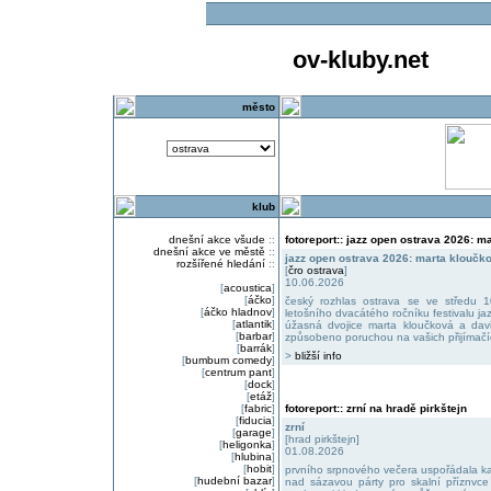
ov-kluby.net
město
klub
dnešní akce všude
::
fotoreport:: jazz open ostrava 2026: 
dnešní akce ve městě
::
jazz open ostrava 2026: marta kloučk
rozšířené hledání
::
[
čro ostrava
]
10.06.2026
[
acoustica
]
[
áčko
]
český rozhlas ostrava se ve středu 10
[
áčko hladnov
]
letošního dvacátého ročníku festivalu ja
[
atlantik
]
úžasná dvojice marta kloučková a dav
[
barbar
]
způsobeno poruchou na vašich přijímačí
[
barrák
]
>
bližší info
[
bumbum comedy
]
[
centrum pant
]
[
dock
]
[
etáž
]
[
fabric
]
fotoreport:: zrní na hradě pirkštejn
[
fiducia
]
zrní
[
garage
]
[hrad pirkštejn]
[
heligonka
]
01.08.2026
[
hlubina
]
[
hobit
]
prvního srpnového večera uspořádala kape
[
hudební bazar
]
nad sázavou párty pro skalní příznvce