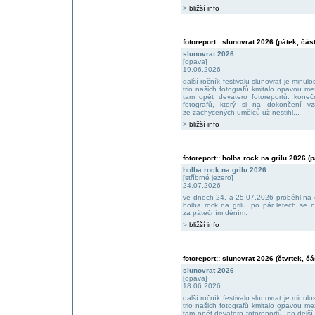
>
bližší info
fotoreport:: slunovrat 2026 (pátek, část
slunovrat 2026
[opava]
19.06.2026
další ročník festivalu slunovrat je minu
trio našich fotografů kmitalo opavou m
tam opět devatero fotoreportů. koneč
fotografů, který si na dokončení v
ze zachycených umělců už nestihl...
>
bližší info
fotoreport:: holba rock na grilu 2026 (p
holba rock na grilu 2026
[stříbrné jezero]
24.07.2026
ve dnech 24. a 25.07.2026 proběhl na o
holba rock na grilu. po pár letech se 
za pátečním děním.
>
bližší info
fotoreport:: slunovrat 2026 (čtvrtek, čá
slunovrat 2026
[opava]
18.06.2026
další ročník festivalu slunovrat je minu
trio našich fotografů kmitalo opavou m
tam opět devatero fotoreportů. po delší