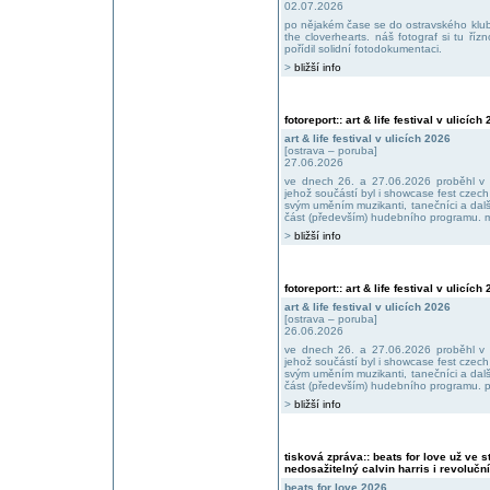
02.07.2026
po nějakém čase se do ostravského klubu
the cloverhearts. náš fotograf si tu říz
pořídil solidní fotodokumentaci.
>
bližší info
fotoreport:: art & life festival v ulicích
art & life festival v ulicích 2026
[ostrava – poruba]
27.06.2026
ve dnech 26. a 27.06.2026 proběhl v por
jehož součástí byl i showcase fest czech
svým uměním muzikanti, tanečníci a další
část (především) hudebního programu. m
>
bližší info
fotoreport:: art & life festival v ulicích
art & life festival v ulicích 2026
[ostrava – poruba]
26.06.2026
ve dnech 26. a 27.06.2026 proběhl v por
jehož součástí byl i showcase fest czech
svým uměním muzikanti, tanečníci a další
část (především) hudebního programu. pr
>
bližší info
tisková zpráva:: beats for love už ve s
nedosažitelný calvin harris i revolučn
beats for love 2026