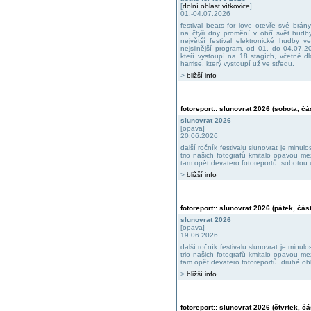
[
dolní oblast vítkovice
]
01.-04.07.2026
festival beats for love otevře své brá
na čtyři dny promění v obří svět hudb
největší festival elektronické hudby v
nejsilnější program, od 01. do 04.07.2
kteří vystoupí na 18 stagích, včetně 
harrise, který vystoupí už ve středu.
>
bližší info
fotoreport:: slunovrat 2026 (sobota, čás
slunovrat 2026
[opava]
20.06.2026
další ročník festivalu slunovrat je minu
trio našich fotografů kmitalo opavou m
tam opět devatero fotoreportů. sobotou 
>
bližší info
fotoreport:: slunovrat 2026 (pátek, část
slunovrat 2026
[opava]
19.06.2026
další ročník festivalu slunovrat je minu
trio našich fotografů kmitalo opavou m
tam opět devatero fotoreportů. druhé oh
>
bližší info
fotoreport:: slunovrat 2026 (čtvrtek, čá