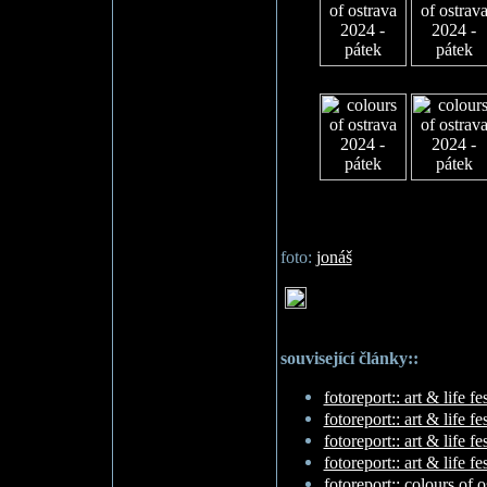
foto:
jonáš
související články::
fotoreport:: art & life f
fotoreport:: art & life f
fotoreport:: art & life f
fotoreport:: art & life f
fotoreport:: colours of 