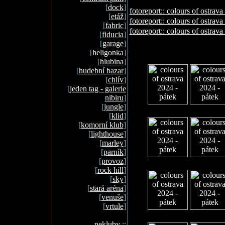
[
dock
]
fotoreport:: colours of ostrava
[
etáž
]
fotoreport:: colours of ostrava
[
fabric
]
fotoreport:: colours of ostrav
[
fiducia
]
[
garage
]
[
heligonka
]
[
hlubina
]
[
hudební bazar
]
[
chlív
]
[
jeden tag - galerie
nibiru
]
[
jungle
]
[
klid
]
[
komorní klub
]
[
lighthouse
]
[
marley
]
[
parník
]
[
provoz
]
[
rock hill
]
[
sky
]
[
stará aréna
]
[
venuše
]
[
vrtule
]
nekluby
::