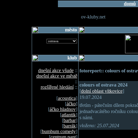
domů
ov-kluby.net
město
klub
dnešní akce všude
::
fotoreport:: colours of ostr
dnešní akce ve městě
::
colours of ostrava 2024
rozšířené hledání
::
[
dolní oblast vítkovice
]
19.07.2024
[
acoustica
]
[
áčko
]
třetím - pátečním dílem pokrač
[
áčko hladnov
]
jednadvacátého ročníku colour
[
atlantik
]
s námi.
[
barbar
]
vloženo: 25.07.2024
[
barrák
]
[
bumbum comedy
]
[
centrum pant
]