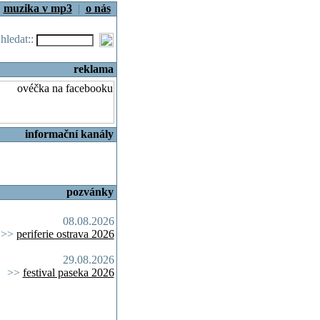
|
muzika v mp3
|
o nás
.hledat::
reklama
informační kanály
pozvánky
08.08.2026
>>
periferie ostrava 2026
29.08.2026
>>
festival paseka 2026