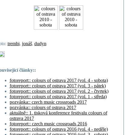
oto:
trembi
,
jonáš
,
dudyn
ouvisející články::
fotoreport:: colours of ostrava 2017 (vol. 4 - sobota)
fotoreport:: colours of ostrava 2017 (vol. 3 - pátek)
fotoreport:: colours of ostrava 2017 (vol. 2 - čtvrtek)
fotoreport:: colours of ostrava 2017 (vol. 1 - středa)
pozvánka:: czech music crossroads 2017
pozvánka:: colours of ostrava 2017
aktuálně:: 1. tisková konference festivalu colours of
ostrava 2017
fotoreport:: czech music crossroads 2016
fotoreport:: colours of ostrava 2016 (vol. 4 - neděle)
fotoreport:: colours of ostrava 2016 (vol. 3 - sobota)