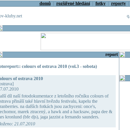
domů
|
rozšířené hledání
|
fotky
|
reporty
v-kluby.net
q
report
otoreport:: colours of ostrava 2010 (vol.3 - sobota)
olours of ostrava 2010
ostrava]
7.07.2010
alší díl naší fotodokumentace z letošního ročníku colours of
strava přináší také hlavní hvězdu festivalu, kapelu the
ranberries. na dalších fotkách jsou zachyceni: once's,
echomor, marek ztracený, a hawk and a hacksaw, papa dee &
ars kronlund (bfe djs), jaga jazzist a fernando saunders.
loženo: 21.07.2010