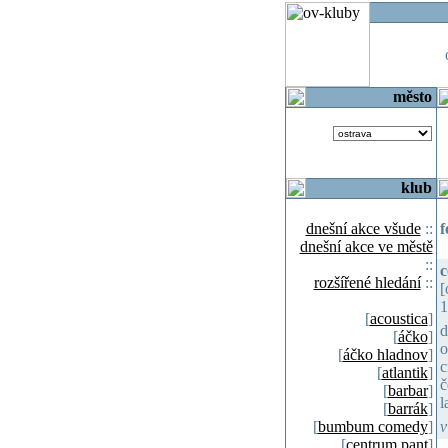
o
město
klub
dnešní akce všude
::
f
dnešní akce ve městě
::
c
rozšířené hledání
::
[
1
[
acoustica
]
d
[
áčko
]
o
[
áčko hladnov
]
c
[
atlantik
]
č
[
barbar
]
l
[
barrák
]
[
bumbum comedy
]
v
[
centrum pant
]