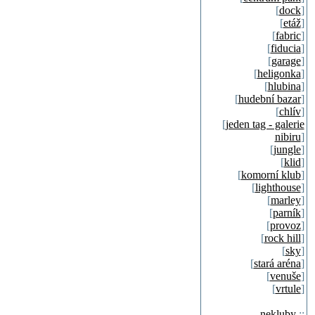
[
dock
]
[
etáž
]
[
fabric
]
[
fiducia
]
[
garage
]
[
heligonka
]
[
hlubina
]
[
hudební bazar
]
[
chlív
]
[
jeden tag - galerie
nibiru
]
[
jungle
]
[
klid
]
[
komorní klub
]
[
lighthouse
]
[
marley
]
[
parník
]
[
provoz
]
[
rock hill
]
[
sky
]
[
stará aréna
]
[
venuše
]
[
vrtule
]
nekluby
::