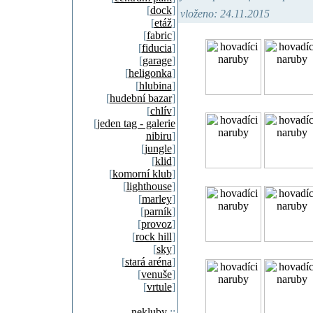
[
dock
]
vloženo: 24.11.2015
[
etáž
]
[
fabric
]
[
fiducia
]
[
garage
]
[
heligonka
]
[
hlubina
]
[
hudební bazar
]
[
chlív
]
[
jeden tag - galerie
nibiru
]
[
jungle
]
[
klid
]
[
komorní klub
]
[
lighthouse
]
[
marley
]
[
parník
]
[
provoz
]
[
rock hill
]
[
sky
]
[
stará aréna
]
[
venuše
]
[
vrtule
]
nekluby
::