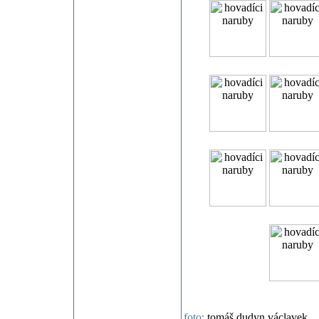
foto:
tomáš dudyn václavek