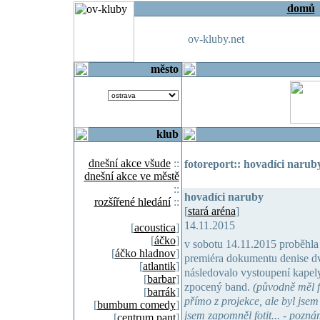
domů
ov-kluby.net
město
klub
dnešní akce všude
::
fotoreport:: hovadíci naruby
dnešní akce ve městě
::
hovadíci naruby
rozšířené hledání
::
[
stará aréna
]
14.11.2015
[
acoustica
]
[
áčko
]
v sobotu 14.11.2015 proběhla v
[
áčko hladnov
]
premiéra dokumentu denise dvo
[
atlantik
]
následovalo vystoupení kapel
[
barbar
]
zpocený band.
(původně měl f
[
barrák
]
přímo z projekce, ale byl jsem
[
bumbum comedy
]
jsem zapomněl fotit... - pozn
[
centrum pant
]