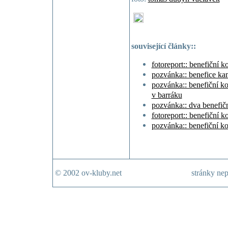
související články::
fotoreport:: benefiční 
pozvánka:: benefice ka
pozvánka:: benefiční ko
v barráku
pozvánka:: dva benefič
fotoreport:: benefiční 
pozvánka:: benefiční ko
© 2002 ov-kluby.net
stránky nep