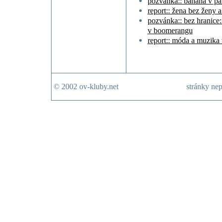
pozvánka:: banana v pa
report:: žena bez ženy 
pozvánka:: bez hranice:
v boomerangu
report:: móda a muzika 
© 2002 ov-kluby.net
stránky nep