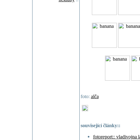
foto:
alča
související články::
fotoreport:: vladivojna l