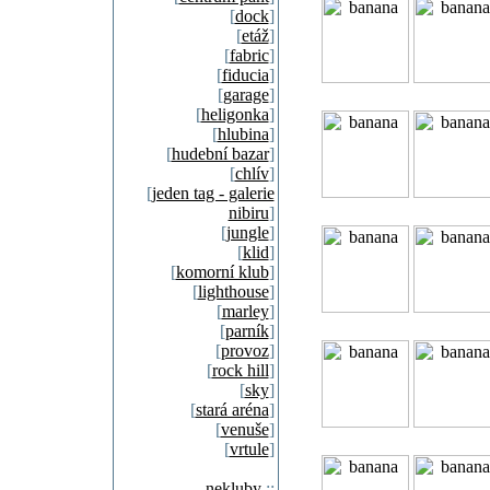
[
dock
]
[
etáž
]
[
fabric
]
[
fiducia
]
[
garage
]
[
heligonka
]
[
hlubina
]
[
hudební bazar
]
[
chlív
]
[
jeden tag - galerie
nibiru
]
[
jungle
]
[
klid
]
[
komorní klub
]
[
lighthouse
]
[
marley
]
[
parník
]
[
provoz
]
[
rock hill
]
[
sky
]
[
stará aréna
]
[
venuše
]
[
vrtule
]
nekluby
::