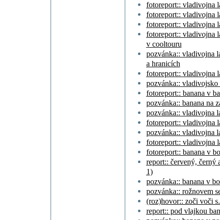
fotoreport:: vladivojna 
fotoreport:: vladivojna 
fotoreport:: vladivojna 
fotoreport:: vladivojna 
v cooltouru
pozvánka:: vladivojna l
a hranicích
fotoreport:: vladivojna 
pozvánka:: vladivojsko 
fotoreport:: banana v b
pozvánka:: banana na z
pozvánka:: vladivojna la
fotoreport:: vladivojna 
pozvánka:: vladivojna la
fotoreport:: vladivojna 
fotoreport:: banana v 
report:: červený, černý
1)
pozvánka:: banana v b
pozvánka:: rožnovem se
(roz)hovor:: zoči voči s
report:: pod vlajkou ba