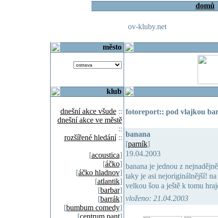
domů
ov-kluby.net
město
klub
dnešní akce všude
::
fotoreport:: pod vlajkou b
dnešní akce ve městě
::
banana
rozšířené hledání
::
[
parník
]
19.04.2003
[
acoustica
]
[
áčko
]
banana je jednou z nejnadějně
[
áčko hladnov
]
taky je asi nejoriginálnější! 
[
atlantik
]
velkou šou a ještě k tomu hra
[
barbar
]
vloženo: 21.04.2003
[
barrák
]
[
bumbum comedy
]
[
centrum pant
]