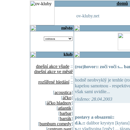
domů
ov-kluby.net
město
klub
dnešní akce všude
::
(roz)hovor:: zoči voči s... b
dnešní akce ve městě
::
hodně neobvyklý je tenhle (ro
rozšířené hledání
::
kapelou samotnou - respektive
však sami uvidíte...
[
acoustica
]
[
áčko
]
vloženo: 28.04.2003
[
áčko hladnov
]
[
atlantik
]
[
barbar
]
postavy a obsazení::
[
barrák
]
d.k.::
dalibor krystyn [kytara] 
[
bumbum comedy
]
v.::
vladivojna [zpěv] ... tázan
[
centrum pant
]