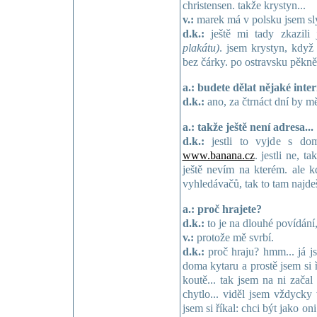
christensen. takže krystyn...
v.:
marek má v polsku jsem sly
d.k.:
ještě mi tady zkazil
plakátu)
. jsem krystyn, když
bez čárky. po ostravsku pěkně
a.: budete dělat nějaké inte
d.k.:
ano, za čtrnáct dní by mě
a.: takže ještě není adresa...
d.k.:
jestli to vyjde s do
www.banana.cz
. jestli ne, t
ještě nevím na kterém. ale k
vyhledávačů, tak to tam najde
a.: proč hrajete?
d.k.:
to je na dlouhé povídání,
v.:
protože mě svrbí.
d.k.:
proč hraju? hmm... já js
doma kytaru a prostě jsem si ř
koutě... tak jsem na ni začal
chytlo... viděl jsem vždycky 
jsem si říkal: chci být jako oni