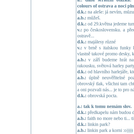
colours of ostrava a noci pl
d.k.:
na aleše: já nevím, můzu 
a.b.:
můžeš.
d.k.:
od 29.května jedeme turn
v.:
po československu. a pře
ostravě...
d.k.:
majálesy různé
v.:
v brně s italskou funky 
vlastně takové promo desky, 
a.b.:
v září budeme hrát na 
rakousku, světová harley party
d.k.:
od hlavního harlejáře, kt
a.b.:
úplně neuvěřitelné pozv
obrovský tlak, všichni tam cht
a oni pozvali nás... je to pro
d.k.:
obrovská pocta.
a.: tak k tomu nemám slov.
d.k.:
předkapelu nám budou dě
a.b.:
faith no more nebo ti... ti.
d.k.:
linkin park?
a.b.:
linkin park a korni :o))))