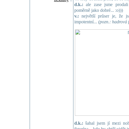
d.k.:
ale zase jsme prodali
poměrně jako dobré... :o)))
v.:
největší průser je, že js
impotentní...
(pozn.: hadrová f
d.k.:
šahal jsem jí mezi nohy
figurína... kdo by chtěl vidět i