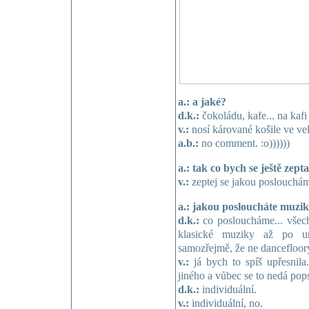
a.: a jaké?
d.k.:
čokoládu, kafe... na kafi 
v.:
nosí kárované košile ve ve
a.b.:
no comment. :o))))))
a.: tak co bych se ještě zeptal
v.:
zeptej se jakou poslouchá
a.: jakou posloucháte muzi
d.k.:
co posloucháme... všechn
klasické muziky až po un
samozřejmě, že ne dancefloor
v.:
já bych to spíš upřesnil
jiného a vůbec se to nedá popsa
d.k.:
individuální.
v.:
individuální, no.