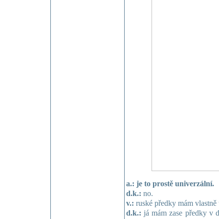
a.: je to prostě univerzální.
d.k.:
no.
v.:
ruské předky mám vlastně 
d.k.:
já mám zase předky v d