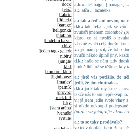
[
dock
]
a.b.::
aleš bajger [manager] ..
[
etáž
]
a.::
alča ... tazatelka
[
fabric
]
[
fiducia
]
a.: tak a teď ani nevím, na 
[
garage
]
d.k.:
tak třeba... jak se vám
[
heligonka
]
zvukaři jménem colombo?
(p
[
hlubina
]
kláro, co si myslíš o zvuk
[
hudební bazar
]
vlastně zvučí celý dnešní konc
[
chlív
]
v.:
já mám pocit, že toho dn
[
jeden tag - galerie
zvučil někdo úplně jiný. každ
nibiru
]
d.k.:
hrálo se nám tady dnesk
[
jungle
]
[
klid
]
hodně lidí. už se těšíme, kdy 
[
komorní klub
]
[
lighthouse
]
a.: jistě vás potěšilo, že n
[
marley
]
jedli, že jim chutnalo...
[
parník
]
d.k.:
joo? tak my jsme taková
[
provoz
]
takže nás to ani nepřekvapilo.
[
rock hill
]
v.:
já jsem jedla svoje vlasy z
[
sky
]
si nikdo nekoupil podepsané
[
stará aréna
]
(pozn.: viz fotografie z koncer
[
venuše
]
[
vrtule
]
a.: to se taky prodávalo?
v.:
tedy doufala jsem, že se ně
nekluby
::