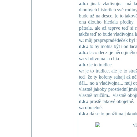
a.b.:
jinak vladivojna má k
dlouhých historiích své rodiny
bude už na desce, je to takov
ona dlouho hledala předky, 
pátrala. ale až teprve teď si 
takže teď to bude vladivojna l
v.:
můj praprapradědeček byl i
d.k.:
to by mohla být i od laca
a.b.:
laco deczi je něco jiného, 
v.:
vladivojna la chia
a.b.:
je to tradice.
v.:
je to tradice, ale je to str
teď. že ty kořeny sahají až n
dál... no a vladivojna... můj o
vlastně jakoby prostřední jmén
vlastně mužům... vlastně oboj
d.k.:
prostě takové obojetné.
v.:
obojetné.
d.k.:
dá se to použít na jakouk