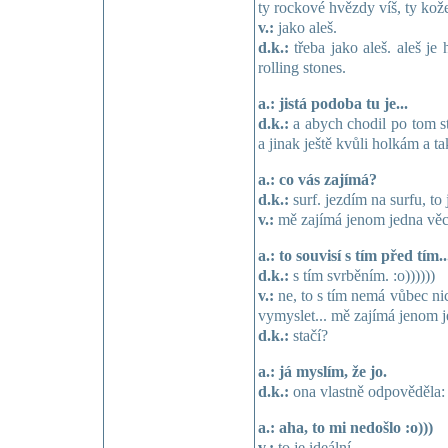
ty rockové hvězdy víš, ty kož
v.:
jako aleš.
d.k.:
třeba jako aleš. aleš je 
rolling stones.
a.: jistá podoba tu je...
d.k.:
a abych chodil po tom s
a jinak ještě kvůli holkám a ta
a.: co vás zajímá?
d.k.:
surf. jezdím na surfu, to 
v.:
mě zajímá jenom jedna věc
a.: to souvisí s tím před tím...
d.k.:
s tím svrběním. :o))))))
v.:
ne, to s tím nemá vůbec ni
vymyslet... mě zajímá jenom j
d.k.:
stačí?
a.: já myslím, že jo.
d.k.:
ona vlastně odpověděla: 
a.: aha, to mi nedošlo :o)))
v.:
to je ideální...