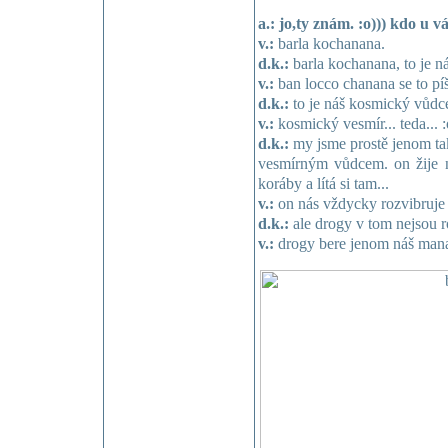
a.: jo,ty znám. :o))) kdo u v
v.:
barla kochanana.
d.k.:
barla kochanana, to je ná
v.:
ban locco chanana se to píš
d.k.:
to je náš kosmický vůdc
v.:
kosmický vesmír... teda... :
d.k.:
my jsme prostě jenom tak
vesmírným vůdcem. on žije 
koráby a lítá si tam...
v.:
on nás vždycky rozvibruje 
d.k.:
ale drogy v tom nejsou r
v.:
drogy bere jenom náš manaž