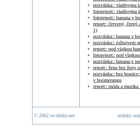
pozvánka:: vladivojna la
fotoreport:: vladivojna 
fotoreport:: banana v 
report:: červený, černý
1)
pozvánka:: banana v b
pozvánka:: rožnovem se
report:: pod vlajkou ba
fotoreport:: pod vlajko
pozvánka:: banana v pa
report:: žena bez ženy 
pozvánka:: bez hranice:
v boomerangu
report:: móda a muzika 
© 2002 ov-kluby.net
stránky nep