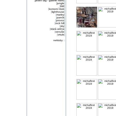
[
jeden tag - galerie nibiru
]
[
jungle
]
[
klid
]
[
komorní klub
]
[
lighthouse
]
[
marley
]
[
parník
]
[
provoz
]
[
rock hill
]
[
sky
]
[
stará aréna
]
[
venuše
]
[
vrtule
]
nekluby
::