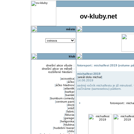
ov-kluby.net
město
klub
dnešní akce všude
::
fotoreport:: michalfest 2019 (volume pá
dnešní akce ve městě
::
rozšířené hledání
::
michalfest 2019
[
areál dolu michal
]
[
acoustica
]
14.06.2019
[
áčko
]
[
áčko hladnov
]
sedmý ročník michalfestu je již minulost
[
atlantik
]
začínáme (samosebou) pátkem.
[
barbar
]
[
barrák
]
[
bumbum comedy
]
[
centrum pant
]
fotoreport:: mich
[
dock
]
[
etáž
]
[
fabric
]
[
fiducia
]
[
garage
]
[
heligonka
]
[
hlubina
]
[
hudební bazar
]
[
chlív
]