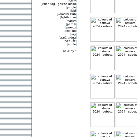
[
chlív
]
[
jeden tag - galerie nibiru
]
[
jungle
]
[
klid
]
[
komorní klub
]
[
lighthouse
]
[
marley
]
[
parník
]
[
provoz
]
[
rock hill
]
[
sky
]
[
stará aréna
]
[
venuše
]
[
vrtule
]
nekluby
::