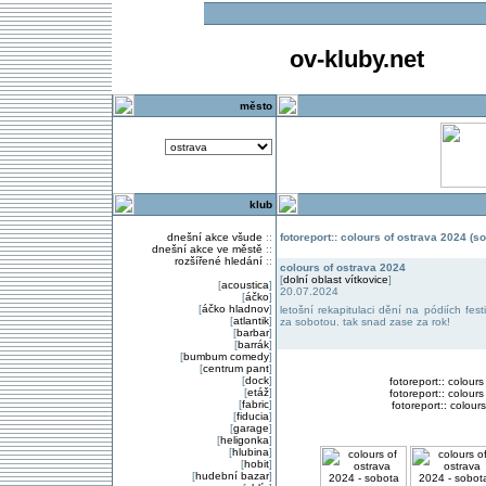
ov-kluby.net
město
klub
dnešní akce všude
::
fotoreport:: colours of ostrava 2024 (so
dnešní akce ve městě
::
rozšířené hledání
::
colours of ostrava 2024
[
dolní oblast vítkovice
]
[
acoustica
]
20.07.2024
[
áčko
]
[
áčko hladnov
]
letošní rekapitulaci dění na pódiích fes
[
atlantik
]
za sobotou. tak snad zase za rok!
[
barbar
]
[
barrák
]
[
bumbum comedy
]
[
centrum pant
]
[
dock
]
fotoreport:: colour
[
etáž
]
fotoreport:: colours
[
fabric
]
fotoreport:: colour
[
fiducia
]
[
garage
]
[
heligonka
]
[
hlubina
]
[
hobit
]
[
hudební bazar
]